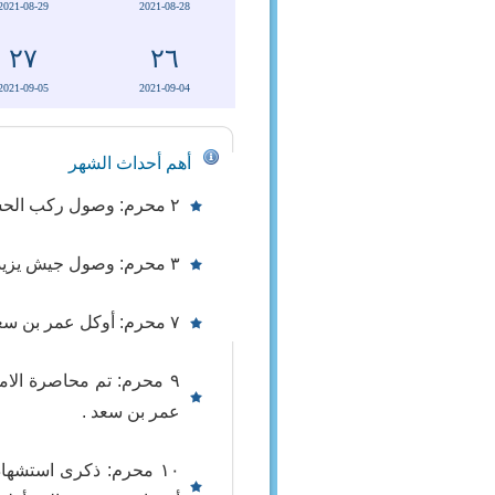
2021-08-29
2021-08-28
٢٧
٢٦
2021-09-05
2021-09-04
أهم أحداث الشهر
٢ محرم: وصول ركب الحسين بن علي (ع) وأهل بيته وأصحابه إلى أرض كربلاء سنة ٦١ هـ .
٣ محرم: وصول جيش يزيد بن معاوية وعبيد الله بن زياد بقيادة عمر بن سعد إلى كربلاء لحرب سبط رسول الله (ص) سنة ٦١ هـ .
٧ محرم: أوكل عمر بن سعد لعمرو بن الحجاج حراسة نهر العلقمي لمنع الإمام الحسين عليه السلام من الوصول الى الماء .
٩ محرم: تم محاصرة الام
عمر بن سعد .
١٠ محرم: ذكرى استشهاد