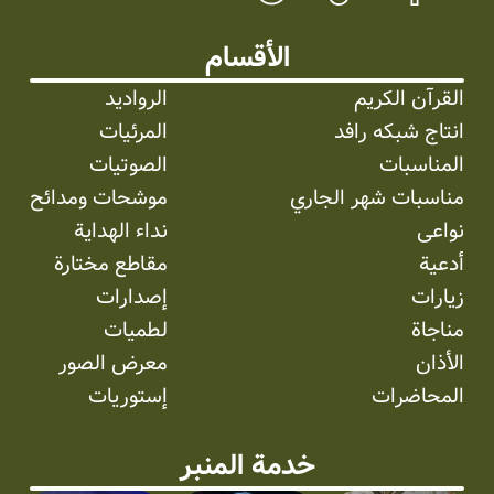
الأقسام
القرآن الكريم
الرواديد
انتاج شبکه رافد
المرئیات
المناسبات
الصوتیات
مناسبات شهر الجاري
موشحات ومدائح
نواعی
نداء الهداية
أدعية
مقاطع مختارة
زيارات
إصدارات
مناجاة
لطميات
الأذان
معرض الصور
المحاضرات
إستوریات
خدمة المنبر