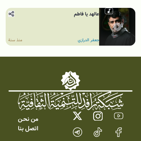
عالهد يا فاطم
جعفر الدرازي
منذ سنة
من نحـن
اتصل بنا