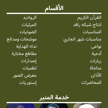
الأقسام
القرآن الكريم
الرواديد
انتاج شبکه رافد
المرئیات
المناسبات
الصوتیات
مناسبات شهر الجاري
موشحات ومدائح
نواعی
نداء الهداية
أدعية
مقاطع مختارة
زيارات
إصدارات
مناجاة
لطميات
الأذان
معرض الصور
المحاضرات
إستوریات
خدمة المنبر