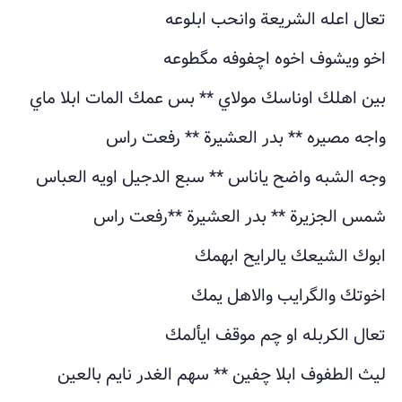
تعال اعله الشريعة وانحب ابلوعه
اخو ويشوف اخوه اچفوفه مگطوعه
بين اهلك اوناسك مولاي ** بس عمك المات ابلا ماي
واجه مصيره ** بدر العشيرة ** رفعت راس
وجه الشبه واضح ياناس ** سبع الدجيل اويه العباس
شمس الجزيرة ** بدر العشيرة **رفعت راس
ابوك الشيعك يالرايح ابهمك
اخوتك والگرايب والاهل يمك
تعال الكربله او چم موقف ايألمك
ليث الطفوف ابلا چفين ** سهم الغدر نايم بالعين