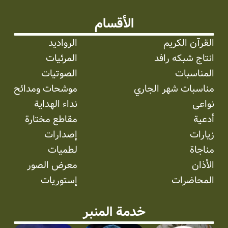
الأقسام
القرآن الكريم
الرواديد
انتاج شبکه رافد
المرئیات
المناسبات
الصوتیات
مناسبات شهر الجاري
موشحات ومدائح
نواعی
نداء الهداية
أدعية
مقاطع مختارة
زيارات
إصدارات
مناجاة
لطميات
الأذان
معرض الصور
المحاضرات
إستوریات
خدمة المنبر