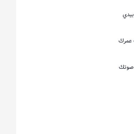
بيدي
ب عمرك
ز صوتك