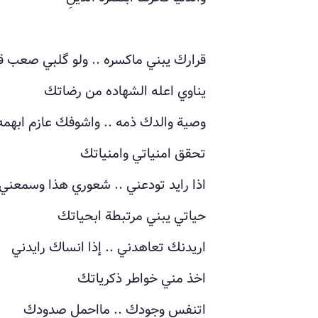
قرارك يبني ماكسره .. ولو گلبي صعب ق
يناوي اعله الشهاده من رضاتك
وصية والدك ذمه .. واشوفك عازم ابهمه
تحقق امنياتي وامنياتك
اذا رايد تودعني .. شعوري هذا وسمعني
حياتي يبني مرتبطة ابحياتك
اريدنك تعاهدني .. إذا انساك رايدني
اخذ مني خواطر ذكرياتك
اتنفس وجودك .. مااحمل صدودك