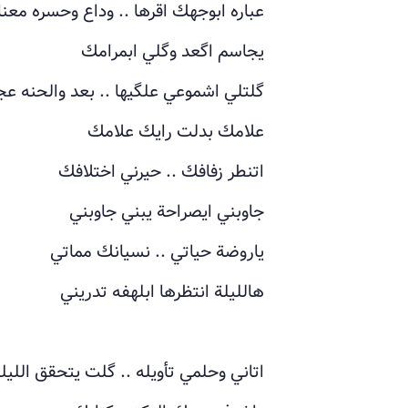
عباره ابوجهك اقرها .. وداع وحسره معنا
يجاسم اگعد وگلي ابمرامك
گلتلي اشموعي علگيها .. بعد والحنه عج
علامك بدلت رايك علامك
اتنطر زفافك .. حيرني اختلافك
جاوبني ايصراحة يبني جاوبني
ياروضة حياتي .. نسيانك مماتي
هالليلة انتظرها ابلهفه تدريني
اتاني وحلمي تأويله .. گلت يتحقق الليل