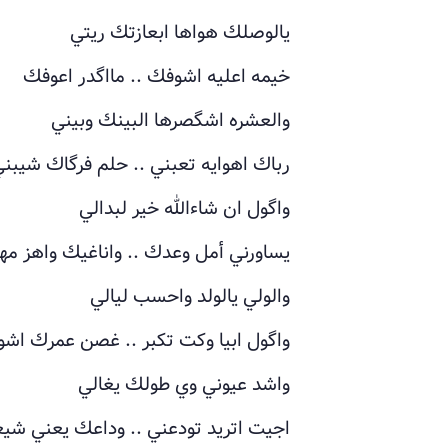
يالوصلك هواها ابعازتك ريتي
خيمه اعليه اشوفك .. مااگدر اعوفك
والعشره اشگصرها البينك وبيني
رباك اهوايه تعبني .. حلم فرگاك شيبن
واگول ان شاءالله خير لبدالي
يساورني أمل وعدك .. واناغيك واهز م
والولي يالولد واحسب ليالي
واگول ابيا وكت تكبر .. غصن عمرك اشوف
واشد عيوني وي طولك يغالي
اجيت اتريد تودعني .. وداعك يعني شي