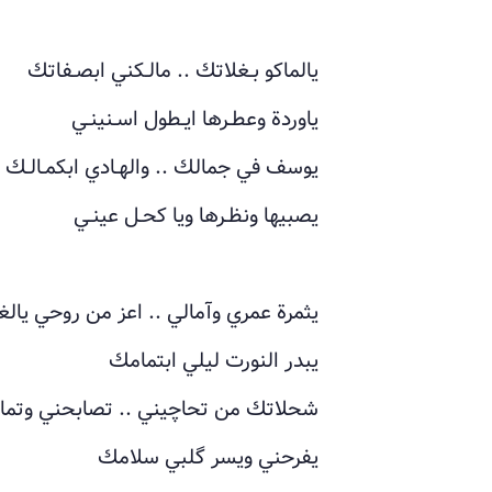
يالماكو بـغلاتك .. مالـكني ابصـفاتك
ياوردة وعطـرها ايـطول اسـنينـي
يوسف في جمالك .. والهـادي ابكمـالـك
يصبيها ونظـرها ويا كحـل عينـي
يثمرة عمري وآمالي .. اعز من روحي يالغ
يبدر النورت ليلي ابتمامك
شحلاتك من تحاچيني .. تصابحني وتما
يفرحني ويسر گلبي سلامك