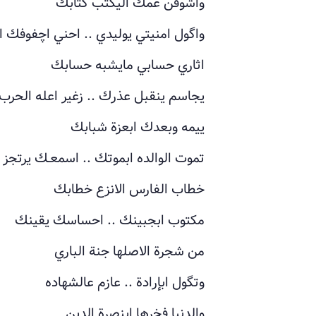
واشوفن عمك اليكتب كتابك
واگول امنيتي يوليدي .. احني اچفوفك ا
اثاري حسابي مايشبه حسابك
يجاسم ينقبل عذرك .. زغير اعله الحر
ييمه وبعدك ابعزة شبابك
تموت الوالده ابموتك .. اسمعـك يرتج
خطاب الفارس الانزع خطابك
مكتوب ابجبينك .. احساسك يقينك
من شجرة الاصلها جنة الباري
وتگول ابإرادة .. عازم عالشهاده
والدنيا فخرها ابنصرة الدينِ