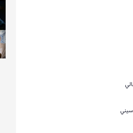
الي
سيني