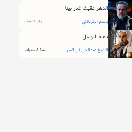
الدهر عقبك غدر بينا
باسم الكربلائي
منذ ١٤ سنة
دعاء التوسل
الشيخ عبدالحي آل قمبر
منذ ٤ سنوات