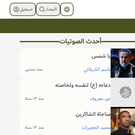
البحث
تسجیل
أحدث الصوتیات
يا شمس
باسم الكربلائي
منذ سنتين
دعاءه (ع) لنفسه ولخاصته
غير معروف
منذ ١٣ سنة
مناجاة الشاكرين
محمد الحجيرات
منذ ١٣ سنة