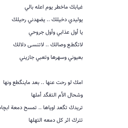
غيابك ماخطر يوم اعله بالي
يوليدي دخيلك .. يضهدني رحيلك
يا أول عذابي وأول جروحي
لاتگطـع وصالك .. لاتنسـى دلالك
بعيوني وسهرها وتعبي جازيني
امك لو رحت عنها .. بعد ماينگطع ونها
وشحال الأم التفگد أملها
تريدك تگعد اوياها .. تمسح دمعة ابچاه
تترك اثر كل دمعه التهلها