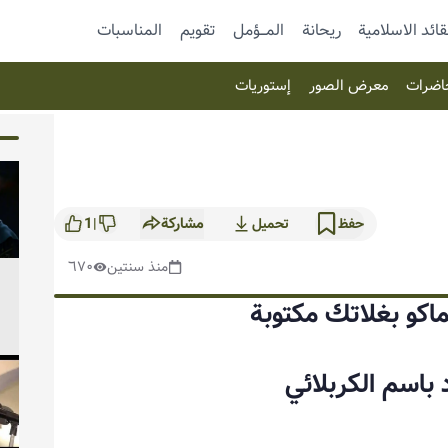
قائد الاسلامية
ريحانة
المـــؤمل
تقویم
المناسبات
اضرات
معرض الصور
إستوریات
مشاركة
1
حفظ
تحميل
|
منذ سنتين
٦٧٠
ماكو بغلاتك مكتوبة
د باسم الكربلائي