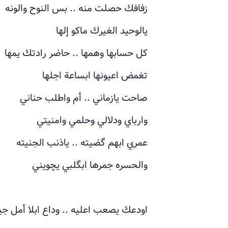
زفافك حصلت منه .. بس النوح والونه
يالوحيد الغيرك ماكو إلها
كل حسابها وهمها .. حاضر رادتك يمها
تغمض اعيونها ابساعة اجلها
صاحت يازماني .. أم واطلب حناني
وارباي ودلالي وحلمي وامنيتي
عمري ابهم گضيته .. ياذنب الجنيته
والحسره جمرها ابگلبي يچويني
اودعك يصعب اعليه .. وداع ابلا أمل جي