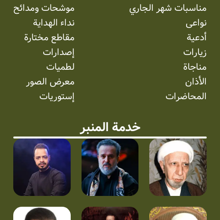
مناسبات شهر الجاري
موشحات ومدائح
نواعی
نداء الهداية
أدعية
مقاطع مختارة
زيارات
إصدارات
مناجاة
لطميات
الأذان
معرض الصور
المحاضرات
إستوریات
خدمة المنبر