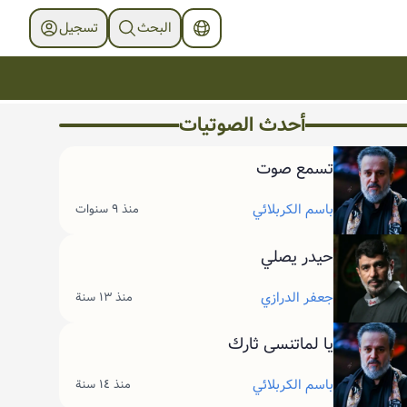
البحث
تسجیل
أحدث الصوتیات
تسمع صوت
باسم الكربلائي
منذ ٩ سنوات
حيدر يصلي
جعفر الدرازي
منذ ١٣ سنة
يا لماتنسى ثارك
باسم الكربلائي
منذ ١٤ سنة