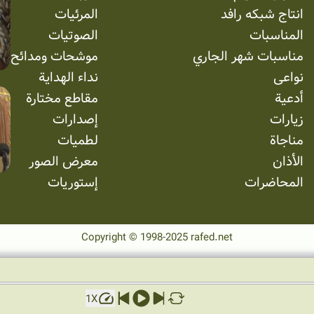
انتاج شبکه رافد
المرئیات
المناسبات
الصوتیات
مناسبات شهر الجاري
موشحات ومدائح
نواعی
نداء الهداية
أدعية
مقاطع مختارة
زيارات
إصدارات
مناجاة
لطميات
الأذان
معرض الصور
المحاضرات
إستوریات
Copyright © 1998-2025 rafed.net
1
X