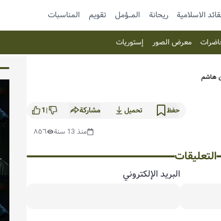
قائد الاسلامية
ريحانة
المـــؤمل
تقویم
المناسبات
اضرات
معرض الصور
إستوریات
ن هاشم
مشاركة
1
حفظ
تحميل
|
منذ 13 سنة
٨٥٦
التعليقات
البريد الإلكتروني