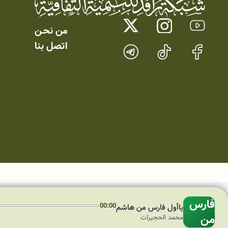
من نحـن
اتصل بنا
ياأول
فارس
00:00
ياأول فارس من هاشم
من
محمد الحجيرات