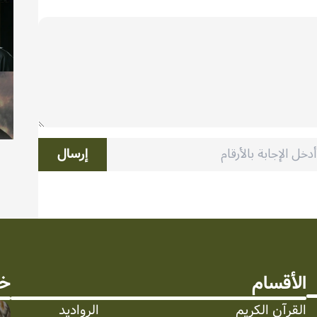
إرسال
الأقسام
خد
القرآن الكريم
الرواديد