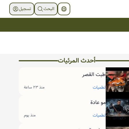
البحث
تسجیل
أحدث المرئیات
طبت القصر
لطميات
منذ ٢٣ ساعة
مو عادة
لطميات
منذ يوم