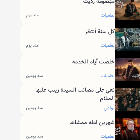
مهضومة رديت
لطميات
منذ يوم
كل سنة أنتظر
لطميات
منذ يوم
خلصت أيام الخدمة
لطميات
منذ يومين
نعي على مصائب السيدة زينب عليها
السلام
نواعي
منذ يومين
شهرين اعله ممشاها
لطميات
منذ يومين