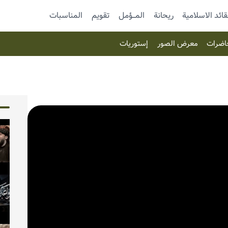
قائد الاسلامية
ريحانة
المـــؤمل
تقویم
المناسبات
اضرات
معرض الصور
إستوریات