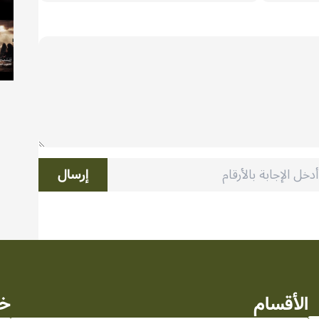
إرسال
الأقسام
خد