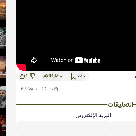
مشاركة
1
حفظ
|
منذ 12 سنة
٢.٤K
التعليقات
البريد الإلكتروني