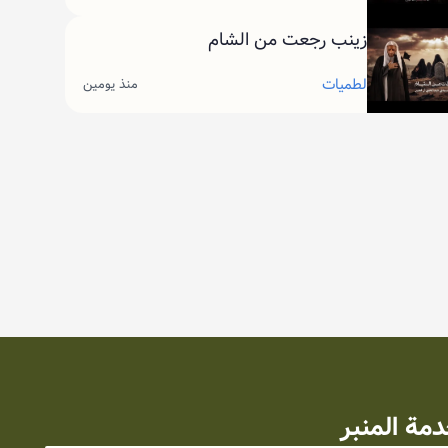
زينب رجعت من الشام
لطميات
منذ يومين
مة المنبر