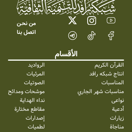
من نحـن
اتصل بنا
الأقسام
القرآن الكريم
الرواديد
انتاج شبکه رافد
المرئیات
المناسبات
الصوتیات
مناسبات شهر الجاري
موشحات ومدائح
نواعی
نداء الهداية
أدعية
مقاطع مختارة
زيارات
إصدارات
مناجاة
لطميات