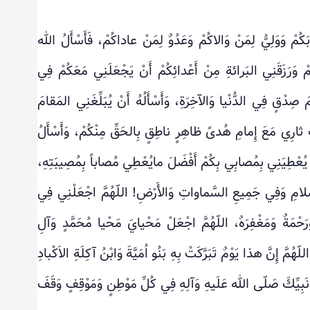
كُمْ وَوَلِيُّ لِمَنْ وَالاكُمْ وَعَدُوٌ لِمَنْ عاداكُمْ، فَأَسْأَلُ الله
ائِكُمْ وَرَزَقَنِي البَرائةِ مِنْ أَعْدائِكُمْ أَنْ يَجْعَلَنِي مَعَكُمْ فِي
مَ صِدْقٍ فِي الدُّنْيا وَالآخِرَةِ، وَأَسْأَلُهُ أَنْ يُبَلِّغَنِي المَقامَ
َبَ ثارِي مَعَ إِمامِ هُدىً ظاهِرٍ ناطِقٍ بِالحَقِّ مِنْكُمْ، وَأَسْأَلُ
َنْ يُعْطِيَنِي بِمُصابِي بِكُمْ أَفْضَلَ مايُعْطِي مُصاباً بِمُصِيبَتِهِ،
إسْلامِ وَفِي جَمِيعِ السَّماواتِ وَالأَرْضِ! اللّهُمَّ اجْعَلْنِي فِي
مَةٌ وَمَغْفِرَهٌ، اللّهُمَّ اجْعَلْ مَحْيايَ مَحْيا مُحَمَّدٍ وَآلِ
مَّ إِنَّ هذا يَوْمٌ تَبَرَّكَتْ بِهِ بَنُو اُمَيَّةَ وَابْنُ آكِلَةِ الاَكْبادِ
بِيِّكَ صَلّى الله عَلَيهِ وَآلِهِ فِي كُلِّ مَوْطِنٍ وَمَوْقِفٍ وَقَفَ