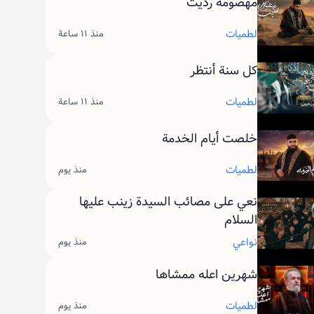
مهضومة رديت
لطميات
منذ ١١ ساعة
كل سنة أنتظر
لطميات
منذ ١١ ساعة
خلصت أيام الخدمة
لطميات
منذ يوم
نعي على مصائب السيدة زينب عليها
السلام
نواعي
منذ يوم
شهرين اعله ممشاها
لطميات
منذ يوم