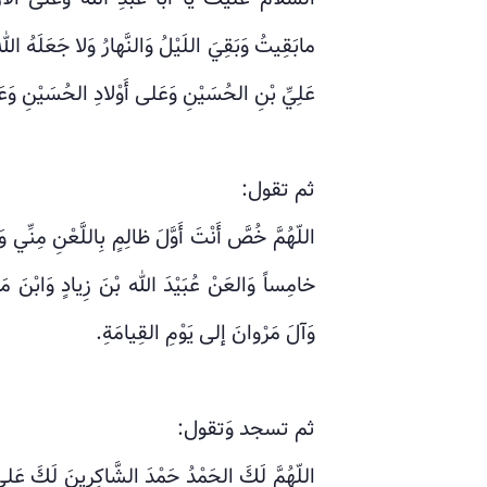
مابَقِيتُ وَبَقِيَ اللَيْلُ وَالنَّهارُ وَلا جَعَلَهُ ا
عَلِيِّ بْنِ الحُسَيْنِ وَعَلى أَوْلادِ الحُسَيْنِ 
ثم تقول:
اللّهُمَّ خُصَّ أَنْتَ أَوَّلَ ظالِمٍ بِاللَّعْنِ مِنِّي وَأَبْد
خامِساً وَالعَنْ عُبَيْدَ الله بْنَ زِيادٍ وَابْنَ مَر
وَآلَ مَرْوانَ إلى يَوْمِ القِيامَةِ.
ثم تسجد وَتقول:
اللّهُمَّ لَكَ الحَمْدُ حَمْدَ الشَّاكِرِينَ لَكَ عَلى