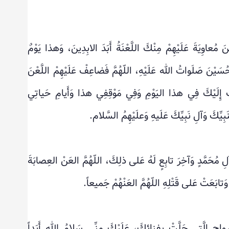
َ مُعاوِيَةَ عَلَيْهِمْ مِنْكَ اللَّعْنَةُ أَبَدَ الابِدِينَ، وَهذا يَوْمٌ
لحُسَيْنَ صَلَواتُ الله عَلَيْهِ، اللّهُمَّ فَضاعِفْ عَلَيْهِمْ اللَّعْنَ
َّبُ إِلَيْكَ فِي هذا اليَوْمِ وَفِي مَوْقِفِي هذا وَأَيامِ حَياتِي
لِنَبِيِّكَ وَآلِ نَبِيِّكَ عَلَيهِ وَعلَيْهِمُ السَّلام.
َآلِ مُحَمَّدٍ وَآخِرَ تابِعٍ لَهُ عَلى ذلِكَ، اللّهُمَّ العَنْ العِصابَةَ
ابَعَتْ عَلى قَتْلِهِ اللّهُمَّ العَنْهُمْ جَميعاً.
واحِ الَّتِي حَلَّتْ بِفِنائِكَ، عَلَيْكَ مِنِّي سَلامُ اللهِ أَبَداً