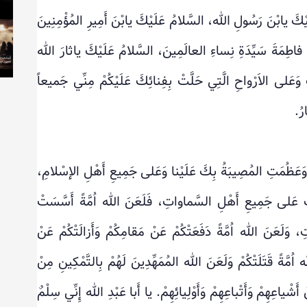
يْكَ يابْنَ رَسُولِ الله، السَّلامُ عَلَيْكَ يابْنَ أَمِيرِ المُؤْمِنِينَ
نَ فاطِمَةَ سَيِّدَةِ نِساءِ العالَمِينَ، السَّلامُ عَلَيْكَ ياثارَ الله
كَ وَعَلى الاَرْواحِ الَّتِي حَلَّتْ بِفِنائِكَ عَلَيْكُمْ مِنِّي جَميعاً
رُ.
ّتْ وَعَظُمَتِ المُصِيبَةُ بِكَ عَلَيْنا وَعَلى جَمِيعِ أَهْلِ الإسْلامِ،
 عَلى جَمِيعِ أَهْلِ السَّماواتِ، فَلَعَنَ الله اُمَّةً أَسَّسَتْ
، وَلَعَنَ الله اُمَّةً دَفَعَتْكُمْ عَنْ مَقامِكُمْ وَأَزالَتْكُمْ عَنْ
 اُمَّةً قَتَلَتْكُمْ وَلَعَنَ الله المُمَهِّدِينَ لَهُمْ بِالتَّمْكِينِ مِنْ
 أَشْياعِهِمْ وَأَتْباعِهِمْ وَأَوْلِيائِهِمْ. يا أَبا عَبْدِ الله إِنِّي سِلْمٌ