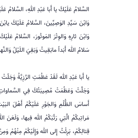
السَّلامُ عَلَيْكَ يا أَبا عَبْدِ اللهِ، السَّلامُ عَلَ
وَابْنَ سَيِّدِ الوَصِيِّينَ، السَّلامُ عَلَيْكَ يابْ
وَابْنَ ثارِهِ وَالوِتْرَ المَوتُورَ، السَّلامُ عَلَيْ
سَلامُ الله أَبَداً مابَقِيتُ وَبَقِيَ اللَيْلُ وَالنَّها
يا أَبا عَبْدِ الله لَقَدْ عَظُمَتِ الرَّزِيَّةُ وَجَل
وَجَلَّتْ وَعَظُمَتْ مُصِيبَتُكَ فِي السَّماواتِ
أَساسَ الظُّلْمِ وَالجَوْرِ عَلَيْكُمْ أَهْلَ البَيْتِ
مَراتِبكُمُ الَّتِي رَتَّبَكُمُ الله فِيها، وَلَعَنَ الله
قِتالِكُمْ، بَرِئْتُ إِلى الله وَإِلَيْكُمْ مِنْهُمْ وَمِنْ