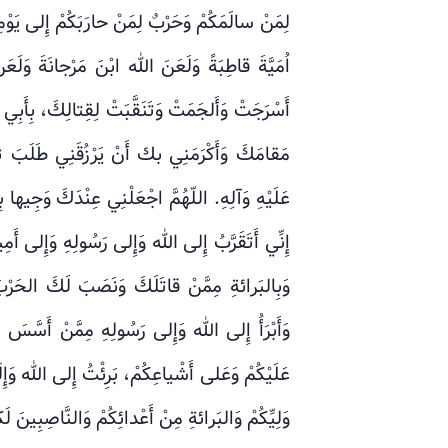
لِمَنْ سالَمَكُمْ وَحَرْبٌ لِمَنْ حارَبَكُمْ إِلى يَوْم
اُمَيَّةَ قاطِبَةً وَلَعَنَ الله ابْنَ مَرْجانَةَ وَلَ
أَسْرَجَتْ وَأَلجَمَتْ وَتَنَقَّبَتْ لِقِتالِكَ، بِأَبِي
مَقامَكَ وَأَكْرَمَنِي بك أَنْ يَرْزُقَنِي طَلَبَ ث
عَلَيْهِ وَآلِهِ. اللّهُمَّ اجْعَلْنِي عِنْدَكَ وَجِيها 
إِنِّي أَتَقَرَّبُ إِلى الله وَإِلى رَسُولِهِ وَإِلى أَم
وَبِالبَرائةِ مِمَّنْ قاتَلَكَ وَنَصَبَ لَكَ الحَرْبَ
وَأَبْرَأُ إِلى الله وَإِلى رَسُولِهِ مِمَّنْ أَسَّسَ
عَلَيْكُمْ وَعَلى أَشْياعِكُمْ، بَرِئْتُ إِلى الله وَإِلَيْ
وَلِيِّكُمْ وَالبَرائةِ مِنْ أَعْدائِكُمْ وَالنَّاصِبِينَ ل