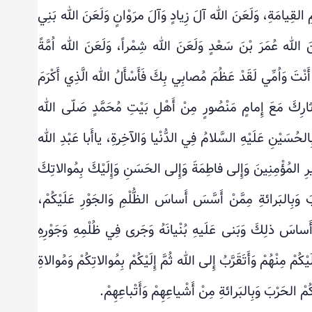
ِ القِيامَةِ، وَلَعَنَ الله آلَ زِيادٍ وَآلَ مرَوْانٍ وَلَعَنَ الله بَنِي
عَنَ الله عُمَرَ بْنَ سَعْدٍ وَلَعَنَ الله شِمْراً، وَلَعَنَ الله اُمَّةً
 أَنْتَ وَاُمِّي لَقَدْ عَظُمَ مُصابِي بِكَ فَأَسْأَلُ الله الَّذِي أَكْرَمَ
ارِكَ مَعَ إِمامٍ مَنْصُورٍ مِنْ أَهْلِ بَيْتِ مُحَمَّدٍ صَلّى الله
بِالحُسَيْنِ عَلَيْهِ السَّلامُ فِي الدُّنْيا وَالآخِرةِ، ياأَبا عَبْدِ الله
ِيرِ المُؤْمِنِينَ وَإِلى فاطِمَةَ وَإِلى الحَسَنِ وَإِلَيْكَ بِمُوالاتِكَ
 وَبِالبَرائةِ مِمَّنْ أَسَّسَ أَساسَ الظُّلْمِ وَالجَوْرِ عَلَيْكُمْ،
 أَساسَ ذلِكَ وَبَنى عَلَيهِ بُنْيانَهُ وَجَرى فِي ظُلْمِهِ وَجَوْرِهِ
كُمْ مِنْهُمْ وَأَتَقَرَّبُ إِلى الله ثُمَّ إِلَيْكُمْ بِمُوالاتِكُمْ وَمُوالاةِ
َكُمْ الحَرْبَ وَبِالبَرائةِ مِنْ أَشْياعِهِمْ وَأَتْباعِهِمْ.