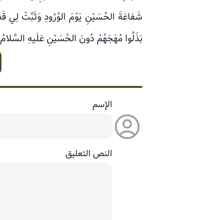
شَفاعَةَ الحُسَيْنِ يَوْمَ الوُرُودِ وَثَبِّتْ لِي ق
بَذَلُوا مُهَجَهُمْ دُونَ الحُسَيْنِ عَلَيهِ السَّلامُ
الإسم
النص التعليق