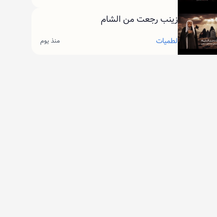
زينب رجعت من الشام
لطميات
منذ يوم