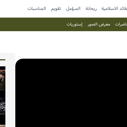
قائد الاسلامية
ريحانة
المـــؤمل
تقویم
المناسبات
اضرات
معرض الصور
إستوریات