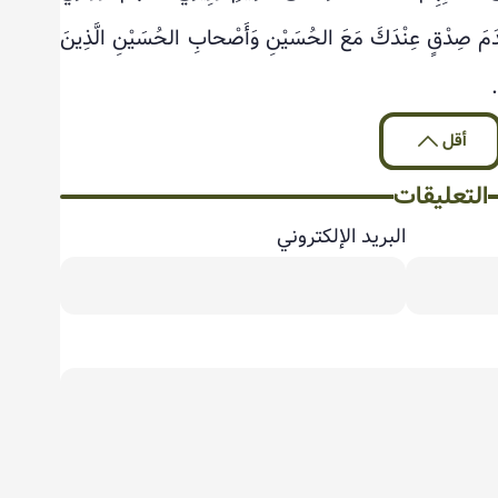
َدَمَ صِدْقٍ عِنْدَكَ مَعَ الحُسَيْنِ وَأَصْحابِ الحُسَيْنِ الَّذِينَ
.
أقل
التعليقات
البريد الإلكتروني