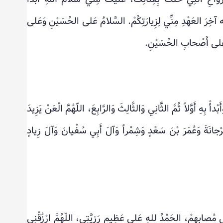
لله آخِرَ العَهْدِ مِنِّي لِزِيارَتِكُمْ. السَّلامُ عَلى الحُسَيْنِ وَعَلى
وَعَلى أَصْحابِ الحُسَيْنِ.
أْ بِهِ أَوَّلاً ثُمَّ الثَّانِي وَالثَّالِثَ وَالرَّابِعَ، اللّهُمَّ الْعَنْ يَزِيدَ
ْجانَةَ وَعُمَرَ بْنَ سَعْدٍ وَشِمْراً وَآلَ أَبِي سُفْيانَ وَآلَ زِيادٍ
 مُصابِهِمْ، الحَمْدُ للهِ عَلى عَظِيمِ رَزِيَّتِي، اللّهُمَّ ارْزُقْنِي