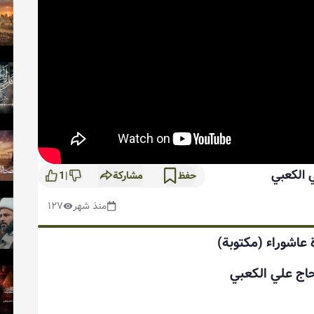
 الكعبي
مشاركة
1
حفظ
|
منذ شهر
١٢٧
 عاشوراء (مكتوبة)
حاج علي الكعبي