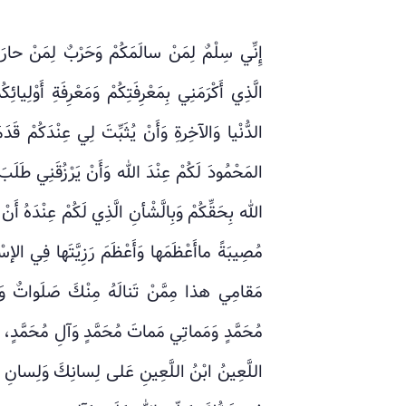
إِنِّي سِلْمٌ لِمَنْ سالَمَكُمْ وَحَرْبٌ لِمَنْ حارَبَ
الَّذِي أَكْرَمَنِي بِمَعْرِفَتِكُمْ وَمَعْرِفَةِ أَوْلِي
الدُّنْيا وَالآخِرةِ وَأَنْ يُثَبِّتَ لِي عِنْدَكُمْ قَدَ
المَحْمُودَ لَكُمْ عِنْدَ الله وَأَنْ يَرْزُقَنِي طَل
الله بِحَقِّكُمْ وَبِالَّشْأنِ الَّذِي لَكُمْ عِنْدَهُ أ
مُصِيبَةً ماأَعْظَمَها وَأَعْظَمَ رَزِيَّتَها فِي ال
مَقامِي هذا مِمَّنْ تَنالَهُ مِنْكَ صَلَواتٌ وَرَحْ
مُحَمَّدٍ وَمَماتِي مَماتَ مُحَمَّدٍ وَآلِ مُحَمَّدٍ، اللّهُ
اللَّعِينُ ابْنُ اللَّعِينِ عَلى لِسانِكَ وَلِسانِ نَ