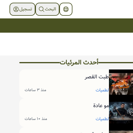
البحث
تسجیل
أحدث المرئیات
طبت القصر
لطميات
منذ ٣ ساعات
مو عادة
لطميات
منذ ١٠ ساعات