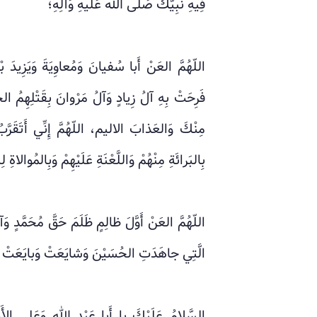
فِيهِ نَبِيُّكَ صَلّى الله عَلَيهِ وَآلِهِ؛
اللّهُمَّ العَنْ أَبا سُفيانَ وَمُعاوِيَةَ وَيَزِيدَ بْن
فَرِحَتْ بِهِ آلُ زِيادٍ وَآلُ مَرْوانَ بِقَتْلِهِمُ ا
مِنْكَ وَالعَذابَ الاليم، اللّهُمَّ إِنِّي أَتَقَر
بِالبَرائَةِ مِنْهُمْ وَاللَّعْنَةِ عَلَيْهِمْ وَبِالمُوالاةِ 
اللّهُمَّ العَنْ أَوَّلَ ظالِمٍ ظَلَمَ حَقَّ مُحَمَّدٍ و
الَّتِي جاهَدَتِ الحُسَيْنَ وَشايَعَتْ وَبايَعَتْ وَت
السَّلامُ عَلَيْكَ يا أَبا عَبْدِ الله وَعَلى الأَر