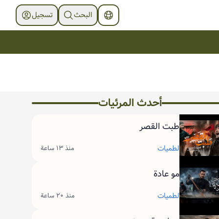
البحث
تسجیل
أحدث المرئیات
طبت القصر
لطميات
منذ ١٣ ساعة
مو عادة
لطميات
منذ ٢٠ ساعة