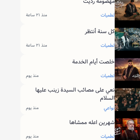
مهضومة رديت
لطميات
منذ ٢١ ساعة
كل سنة أنتظر
لطميات
منذ ٢١ ساعة
خلصت أيام الخدمة
لطميات
منذ يوم
نعي على مصائب السيدة زينب عليها
السلام
نواعي
منذ يوم
شهرين اعله ممشاها
لطميات
منذ يوم