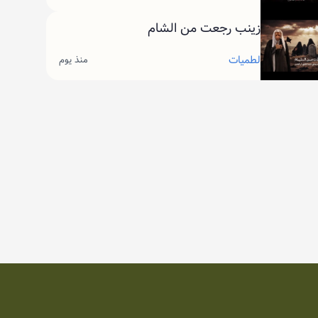
زينب رجعت من الشام
لطميات
منذ يوم