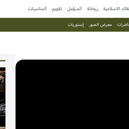
قائد الاسلامية
ريحانة
المـــؤمل
تقویم
المناسبات
اضرات
معرض الصور
إستوریات