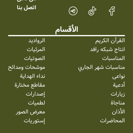
اتصل بنا
الأقسام
القرآن الكريم
الرواديد
انتاج شبکه رافد
المرئیات
المناسبات
الصوتیات
مناسبات شهر الجاري
موشحات ومدائح
نواعی
نداء الهداية
أدعية
مقاطع مختارة
زيارات
إصدارات
مناجاة
لطميات
الأذان
معرض الصور
المحاضرات
إستوریات