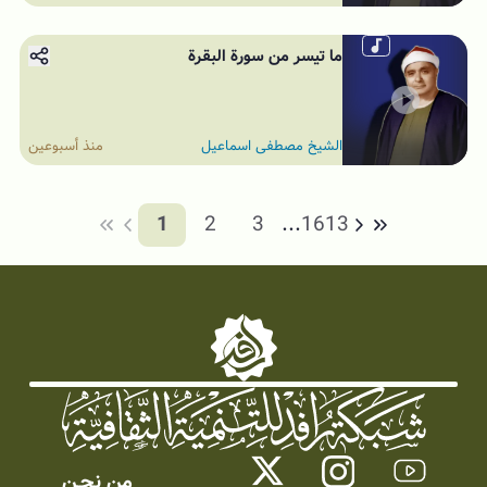
ما تيسر من سورة البقرة
الشيخ مصطفى اسماعيل
منذ أسبوعين
1
2
3
...
1613
من نحـن