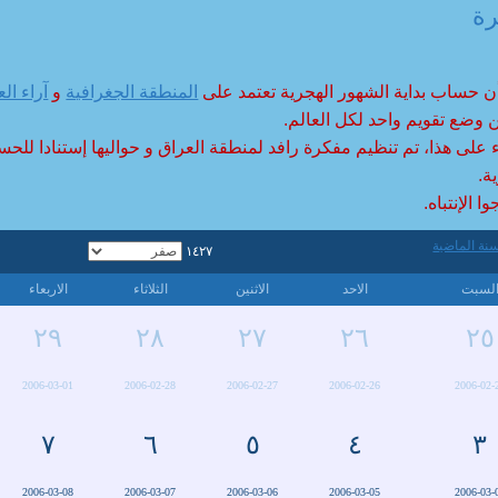
بختيار ) في سنة ٣٥٦ للهجرة.
رة
أن حساب بداية الشهور الهجرية تعتمد على
المنطقة الجغرافية
و
آراء الع
 وضع تقويم واحد لكل العالم.
ء على هذا، تم تنظيم مفكرة رافد لمنطقة العراق و حواليها إستنادا للحس
ة.
ا الإنتباه.
١٤٢٧
لسبت
الاحد
الاثنين
الثلاثاء
الاربعاء
٢٩
٢٨
٢٧
٢٦
٢٥
2006-03-01
2006-02-28
2006-02-27
2006-02-26
2006-02-
٧
٦
٥
٤
٣
2006-03-08
2006-03-07
2006-03-06
2006-03-05
2006-03-