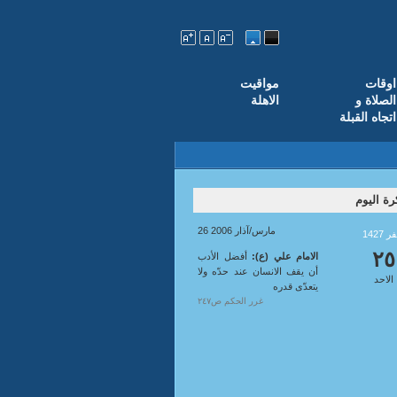
اوقات
مواقيت
الصلاة و
الاهلة
اتجاه القبلة
ة اليوم
26 مارس/آذار 2006
1427
٢٥
الامام علي (ع):
أفضل الأدب
أن يقف الانسان عند حدّه ولا
الاحد
يتعدّى قدره
غرر الحكم ص٢٤٧