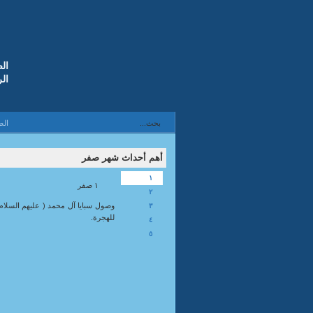
ال
ال
الص
أهم أحداث شهر صفر
١
١ صفر
٢
٣
للهجرة.
٤
٥