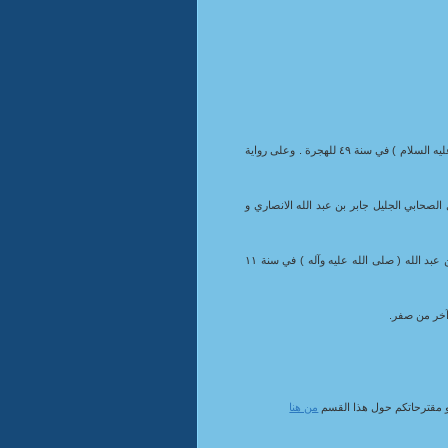
: استشهد سبط رسول الله ( صلى الله عليه وآله ) الإمام أبي محمد الحسن بن علي المجتبى ( عليه السلام ) في سنة ٤٩ للهجرة . وعلى رواية
الصحابي الجليل جابر بن عبد الله الانصاري و
: توفي منقذ البشرية وخاتم الأنبياء والرسل النبي الأكرم والرسول الأعظم ابو القاسم محمد بن عبد الله ( صلى الله عليه وآله ) في سنة ١١
 و مقترحاتكم حول هذا القسم
من هنا