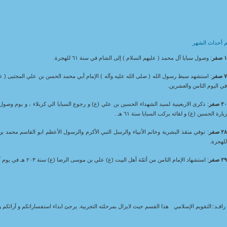
م أحداث الشهر
 صفر
: وصول سبايا آل محمد ( عليهم السلام ) إلى الشام في سنة ٦١ للهجرة.
 صفر
ي اليوم الثامن والعشرين.
٢ صفر
: ذکرى الاربعينية لسيد الشهداء الحسين بن علي (ع) و رجوع السبايا الي کربلاء ، و يوم وصول 
يارة الحسين (ع) و لقائه برکب السبايا سنة ٦١ هـ .
٢ صفر
لهجرة.
٢ صفر
: استشهاد الإمام الثامن من أئمّة أهل البيت (ع) علي بن موسى الرضا (ع) سنة ٢٠٣ هـ في يوم آخر من صفر.
هذا القسم حيث لايزال بمرحلته التجربية. يرجئ ابداء استفساراتكم و آرائكم