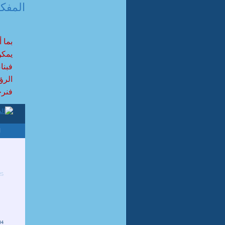
المفک
بما 
يمكن
فبنا
الرؤي
فنرجو
ا
25
04