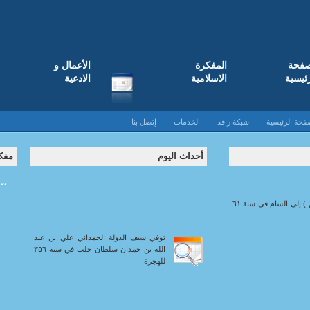
صفحة
المفکرة
الأعمال و
رئيسية
الاسلامية
الادعية
فحة الرئيسية
شبكة رافد
الخدمات
إتصل بنا
أحداث اليوم
مفكر
صفر 
وصول سبايا آل محمد ( عليهم السلام ) إلى الشام في سنة ٦١
توفي سيف الدولة الحمداني علي بن عبد
الله بن حمدان سلطان حلب في سنة ٣٥٦
للهجرة.
توفي معز الدولة الديلمي أحمد بن بويه (
فولي إمرة العراق بعده ابنه عز الدولة