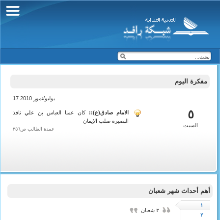
مفكرة اليوم
17 يوليو/تموز 2010
شعبان 1431
٥
الامام صادق(ع)::
كان عمنا العباس بن علي نافذ
البصيرة صلب الإيمان
السبت
عمدة الطالب ص٣٥٦
أهم أحداث شهر شعبان
١
٣ شعبان
٢