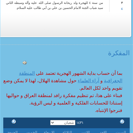
من سنة ٤ للهجرة ولد ريحانة الرسول صلى الله عليه وآله وسبطه الثاني
٣
سيد شباب الجنة الامام الحسين بن علي بن أبي طالب عليه السلام.
٤
المفکرة
بما أن حساب بداية الشهور الهجرية تعتمد على
المنطقة
الجغرافية
و
آراء العلماء
حول مشاهدة الهلال، لهذا لا يمكن وضع
تقويم واحد لكل العالم.
فبناء على هذا، تم تنظيم مفكرة رافد لمنطقة العراق و حواليها
إستنادا للحسابات الفلكية و العلمية و ليس الرؤية.
فنرجوا الإنتباه.
١٤٣١
السبت
الاحد
الاثنين
الثلاثاء
الاربعاء
الخميس
الجمعة