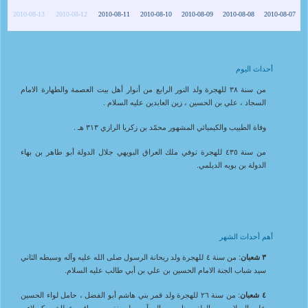
2010-08-13
2010-08-12
2010-08-11
2010-08-10
2010-08-09
2010-08-08
2010-08-07
أحداث اليوم
من سنة ٣٨ للهجرة ولد النور الرابع من أنوار أهل بيت العصمة والطهارة الامام
السجاد ، علي بن الحسين ، زين العابدين عليه السلام .
وفاة الطبيب والكيميائي المشهور محمّد بن زكريا الرازي ٣١٣ هـ .
من سنة ٤٣٥ للهجرة توفي ملك العراق البويهي جلال الدولة أبو طاهر بن بهاء
الدولة بن بويه الديلمي.
أهم أحداث الشهر
٣ شعبان
: من سنة ٤ للهجرة ولد ريحانة الرسول صلى الله عليه وآله وسبطه الثاني
سيد شباب الجنة الامام الحسين بن علي بن أبي طالب عليه السلام.
٤ شعبان
: من سنة ٢٦ للهجرة ولد قمر بني هاشم أبو الفضل ، حامل لواء الحسين