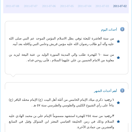
2011-07-08
2011-07-07
2011-07-06
2011-07-05
2011-07-04
2011-07-03
2011-07-02
أحداث اليوم
من سنة العاشرة للبعثة توفي بطل الاسلام المؤمن الموحد عم النبي صلى الله
عليه وآله أبو طالب رضوان الله عليه مؤمن قريش وحامي النبي وكافله بعد أبيه.
من سنة ٦٠ للهجرة طلب والي المدينة المنورة الوليد بن عتبة البيعة ليزيد بن
معاوية من الامام الحسين بن علي عليهما السلام ، فأبى روحي فداه .
أهم أحداث الشهر
١ رجب
: ذكرى ميلاد الإمام الخامس من أئمّة أهل البيت (ع) الإمام محمّد الباقر (ع)
بناءاً على رأي الشيوخ الكليني والطوسي والطبرسي سنة ٥٧ هـ .
٣ رجب
: من سنة ٢٥٤ للهجرة استشهد مسموماً الإمام علي بن محمد الهادي عليه
السلام وذلك في زمن الخليفة العباسي المعتز ابن المتوكل وقيل في السابع
والعشرين من جمادى الآخرة.