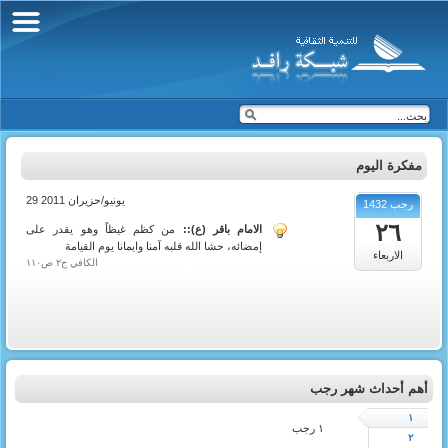
مفكرة اليوم
29 يونيو/حزيران 2011
رجب 1432
٢٦
الامام باقر (ع)::
من كظم غيظاً وهو يقدر على
إمضائه، حشا الله قلبه آمنا وايمانا يوم القيامة
الاربعاء
الكافي ج٢ ص١١٠
أهم أحداث شهر رجب
١
١ رجب
٢