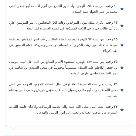
١٠ رجب
: من سنة ١٩٥ للهجرة ولد النور التاسع من أنوار الامامة أبو جعفر الثاني
محمد بن علي الجواد عليه السلام.
١٣ رجب
: ذكرى ميلاد مولى الموحّدين وقائد الغرّ المحجّلين ، أمير المؤمنين علي
بن أبي طالب في داخل الكعبه المشرّفة في السنة العاشرة قبل البعثة .
١٥ رجب
: من سنة ٦٢ للهجرة توفيت عقيلة الطالبيين بنت امير المؤمنين وفاطمة
سيدة نساء العالمين زينب الكبرى اُم المصائب والمحن وشريكة الإمام الحسين في
طف كربلاء .
٢٥ رجب
: من سنة ١٨٣ للهجرة استشهد الامام السابع من ائمة أهل البيت موسى
بن جعفر الكاظم عليه السلام مسموماً محبوساً في سجن السندي بن شاهك في
زمن الخليفة العباسي هارون الرشيد.
٢٦ رجب
: من سنة العاشرة للبعثة توفي بطل الاسلام المؤمن الموحد عم النبي
صلى الله عليه وآله أبو طالب رضوان الله عليه مؤمن قريش وحامي النبي وكافله
بعد أبيه.
٢٧ رجب
: بعث النبي صلى الله عليه وآله بخاتمة الرسالات والاديان فانقذ الله به
البشرية من غياهب الضلالة والعمى إلى انوار الرشاد والهدى .