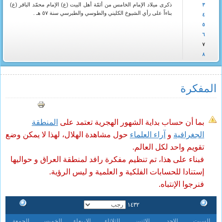
ذكرى ميلاد الإمام الخامس من أئمّة أهل البيت (ع) الإمام محمّد الباقر (ع)
٣
بناءاً على رأي الشيوخ الكليني والطوسي والطبرسي سنة ٥٧ هـ .
٤
٥
٦
٧
٨
المفکرة
بما أن حساب بداية الشهور الهجرية تعتمد على
المنطقة
الجغرافية
و
آراء العلماء
حول مشاهدة الهلال، لهذا لا يمكن وضع
تقويم واحد لكل العالم.
فبناء على هذا، تم تنظيم مفكرة رافد لمنطقة العراق و حواليها
إستنادا للحسابات الفلكية و العلمية و ليس الرؤية.
فنرجوا الإنتباه.
١٤٣٢
السبت
الاحد
الاثنين
الثلاثاء
الاربعاء
الخميس
الجمعة