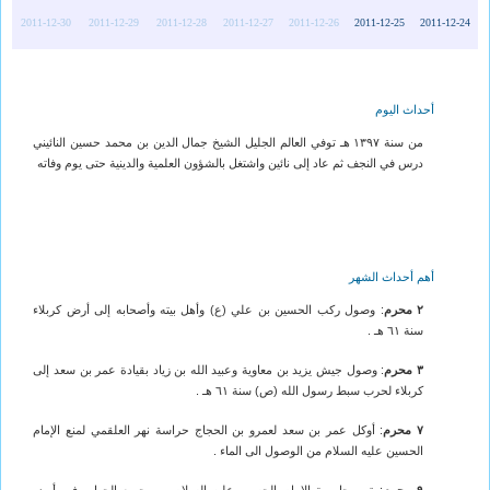
2011-12-30
2011-12-29
2011-12-28
2011-12-27
2011-12-26
2011-12-25
2011-12-24
أحداث اليوم
من سنة ١٣٩٧ هـ توفي العالم الجليل الشيخ جمال الدين بن محمد حسين النائيني
درس في النجف ثم عاد إلى نائين واشتغل بالشؤون العلمية والدينية حتى يوم وفاته
أهم أحداث الشهر
٢ محرم
: وصول ركب الحسين بن علي (ع) وأهل بيته وأصحابه إلى أرض كربلاء
سنة ٦١ هـ .
٣ محرم
: وصول جيش يزيد بن معاوية وعبيد الله بن زياد بقيادة عمر بن سعد إلى
كربلاء لحرب سبط رسول الله (ص) سنة ٦١ هـ .
٧ محرم
: أوكل عمر بن سعد لعمرو بن الحجاج حراسة نهر العلقمي لمنع الإمام
الحسين عليه السلام من الوصول الى الماء .