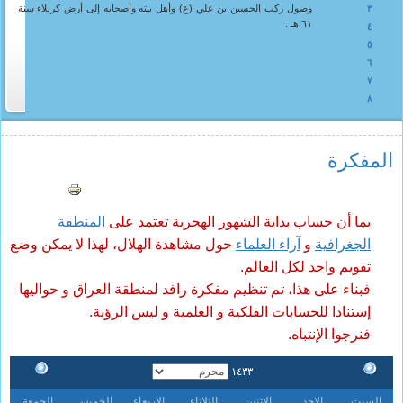
وصول ركب الحسين بن علي (ع) وأهل بيته وأصحابه إلى أرض كربلاء سنة
٣
٦١ هـ .
٤
٥
٦
٧
٨
المفکرة
بما أن حساب بداية الشهور الهجرية تعتمد على
المنطقة
الجغرافية
و
آراء العلماء
حول مشاهدة الهلال، لهذا لا يمكن وضع
تقويم واحد لكل العالم.
فبناء على هذا، تم تنظيم مفكرة رافد لمنطقة العراق و حواليها
إستنادا للحسابات الفلكية و العلمية و ليس الرؤية.
فنرجوا الإنتباه.
١٤٣٣
السبت
الاحد
الاثنين
الثلاثاء
الاربعاء
الخميس
الجمعة