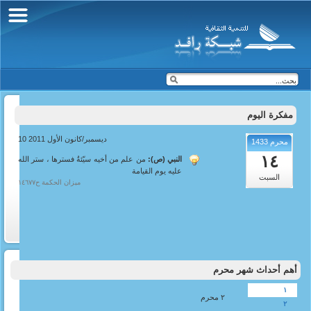
مفكرة اليوم
10 ديسمبر/كانون الأول 2011
محرم 1433
١٤
النبي (ص):
من علم من أخيه سيّئةُ فسترها ، ستر الله
عليه يوم القيامة
السبت
ميزان الحكمة ح١٤٦٧٧
أهم أحداث شهر محرم
١
٢ محرم
٢