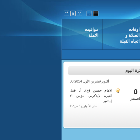
اوقات
مواقيت
الصلاة و
الاهلة
اتجاه القبلة
ة اليوم
30 أكتوبر/تشرين الأول 2014
 1436
٥
الامام حسين (ع):
أنا قتيل
العبرة لايذكرني مؤمن الا
لخميس
إستعبر
بحار الأنوار ج١ ص١١٦