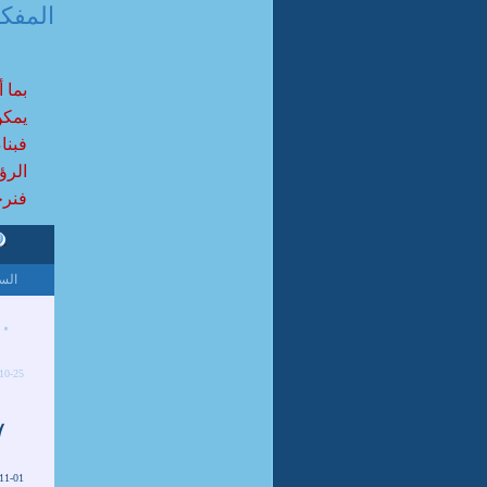
المفک
بما 
يمكن
فبنا
الرؤي
فنرجو
الس
٠
10-25
٧
11-01