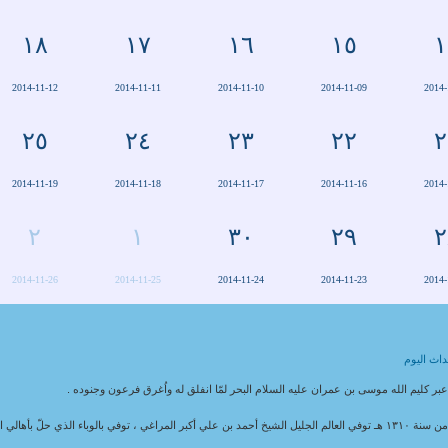
١٨
١٧
١٦
١٥
١
2014-11-12
2014-11-11
2014-11-10
2014-11-09
2014-
٢٥
٢٤
٢٣
٢٢
٢
2014-11-19
2014-11-18
2014-11-17
2014-11-16
2014-
٢
١
٣٠
٢٩
٢
2014-11-26
2014-11-25
2014-11-24
2014-11-23
2014-
اث اليوم
بر كليم الله موسى بن عمران عليه السلام البحر لمّا انفلق له واُغرق فرعون وجنوده .
 سنة ١٣١٠ هـ توفي العالم الجليل الشيخ أحمد بن علي أكبر المراغي ، توفي بالوباء الذي حلّ بأهالي النجف .