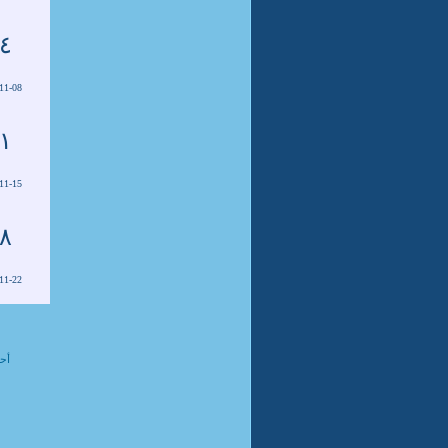
٤
11-08
١
11-15
٨
11-22
أحد
ع
من