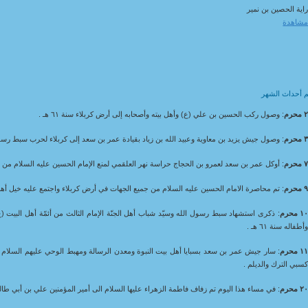
اية الحصين بن نمير
شاهدة
م أحداث الشهر
 محرم
: وصول ركب الحسين بن علي (ع) وأهل بيته وأصحابه إلى أرض كربلاء سنة ٦١ هـ .
 محرم
: وصول جيش يزيد بن معاوية وعبيد الله بن زياد بقيادة عمر بن سعد إلى كربلاء لحرب سبط رسول الل
 محرم
: أوكل عمر بن سعد لعمرو بن الحجاج حراسة نهر العلقمي لمنع الإمام الحسين عليه السلام من ا
 محرم
: تم محاصرة الامام الحسين عليه السلام من جميع الجهات في أرض كربلاء واجتمع عليه خيل أهل 
١ محرم
: ذكرى استشهاد سبط رسول الله وسيّد شباب أهل الجنّة الإمام الثالث من أئمّة أهل البيت 
أطفاله سنة ٦١ هـ .
١ محرم
: سار جيش عمر بن سعد بسبايا أهل بيت النبوة ومعدن الرسالة ومهبط الوحي عليهم السلام من
سبي الترك والديلم .
٢ محرم
: في مساء هذا اليوم تم زفاف فاطمة الزهراء عليها السلام الى أمير المؤمنين علي بن أبي طالب