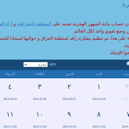
رة
راية الحصين بن نمير
أن حساب بداية الشهور الهجرية تعتمد على
المنطقة الجغرافية
و
آراء الع
 وضع تقويم واحد لكل العالم.
ء على هذا، تم تنظيم مفكرة رافد لمنطقة العراق و حواليها إستنادا للحس
ة.
ا الإنتباه.
١٤٣٦
بت
الاحد
الاثنين
الثلاثاء
الاربعاء
٤
٣
٢
١
٣
2014-10-29
2014-10-28
2014-10-27
2014-10-26
2014-
١١
١٠
٩
٨
2014-11-05
2014-11-04
2014-11-03
2014-11-02
2014-