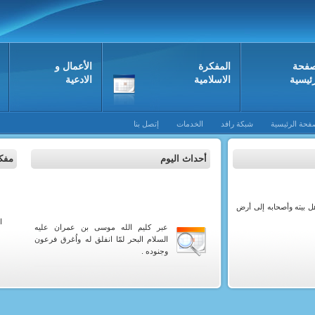
صفحة
المفکرة
الأعمال و
رئيسية
الاسلامية
الادعية
فحة الرئيسية
شبكة رافد
الخدمات
إتصل بنا
أحداث اليوم
مفكر
محرم
 بيته وأصحابه إلى أرض
ا
عبر كليم الله موسى بن عمران عليه
السلام البحر لمّا انفلق له واُغرق فرعون
وجنوده .
من سنة ١٣١٠ هـ توفي العالم الجليل الشيخ
أحمد بن علي أكبر المراغي ، توفي بالوباء
الذي حلّ بأهالي النجف .