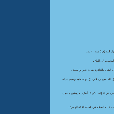
ه (ص) سنة ٦١ هـ .
لوصول الى الماء .
الشام كالدائرة بقيادة عمر بن سعد .
(ع) الحسين بن علي (ع) و أصحابه وسبي عياله
 كربلاء إلى الكوفة. اُسارى مربطين بالحبال
 عليه السلام في السنة الثالثة للهجرة .