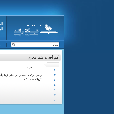
ال
ال
الص
أهم أحداث شهر محرم
١
٢ محرم
٢
وصول ركب الحسين بن علي (ع) وأهل
٣
كربلاء سنة ٦١ هـ .
٤
٥
٦
٧
٨