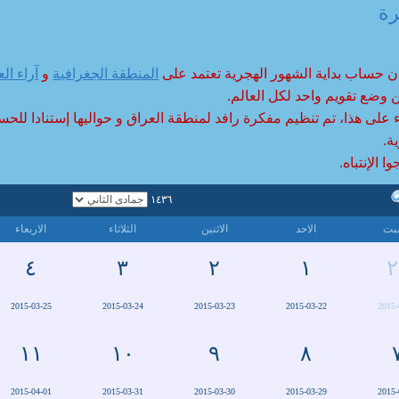
رة
أن حساب بداية الشهور الهجرية تعتمد على
المنطقة الجغرافية
و
آراء الع
 وضع تقويم واحد لكل العالم.
ء على هذا، تم تنظيم مفكرة رافد لمنطقة العراق و حواليها إستنادا للحس
ة.
ا الإنتباه.
١٤٣٦
بت
الاحد
الاثنين
الثلاثاء
الاربعاء
٤
٣
٢
١
٢
2015-03-25
2015-03-24
2015-03-23
2015-03-22
2015-
١١
١٠
٩
٨
2015-04-01
2015-03-31
2015-03-30
2015-03-29
2015-