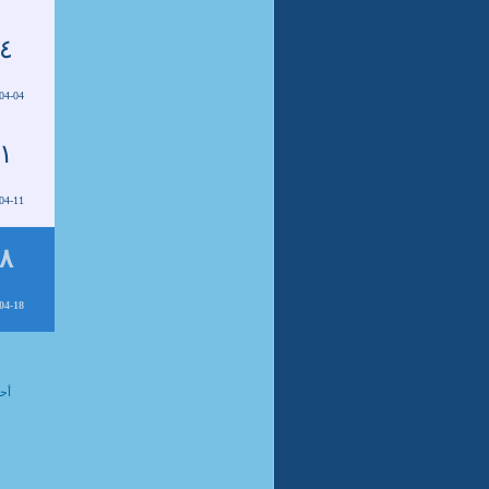
٤
04-04
١
04-11
٨
04-18
أحد