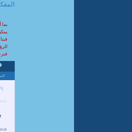
المفک
بما 
يمكن
فبنا
الرؤي
فنرجو
الس
٩
03-21
٧
03-28