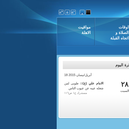
اوقات
مواقيت
الصلاة و
الاهلة
اتجاه القبلة
ة اليوم
18 أبريل/نيسان 2015
دى الثاني
1436
٢٨
الامام علي (ع)::
طوبى لمن
شغله عيبه عن عيوب الناس
لسبت
مستدرك ج١ ص١١٦