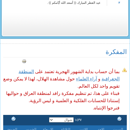
عيد الفطر المبارك (( أسعد الله أيّامكم )) .
٣
المفکرة
بما أن حساب بداية الشهور الهجرية تعتمد على
المنطقة
الجغرافية
و
آراء العلماء
حول مشاهدة الهلال، لهذا لا يمكن وضع
تقويم واحد لكل العالم.
فبناء على هذا، تم تنظيم مفكرة رافد لمنطقة العراق و حواليها
إستنادا للحسابات الفلكية و العلمية و ليس الرؤية.
فنرجوا الإنتباه.
١٤٣٧
السبت
الاحد
الاثنين
الثلاثاء
الاربعاء
الخميس
الجمعة