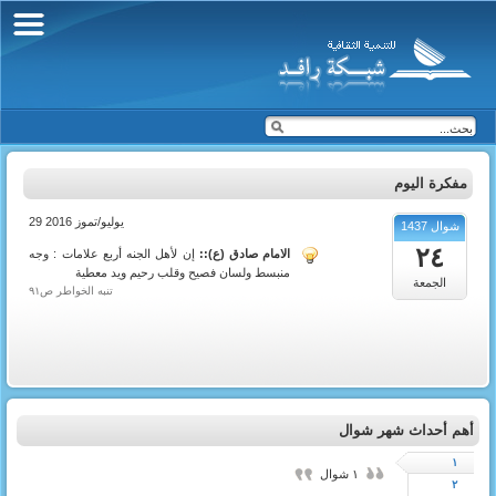
مفكرة اليوم
29 يوليو/تموز 2016
شوال 1437
٢٤
الامام صادق (ع)::
إن لأهل الجنه أربع علامات : وجه
منبسط ولسان فصيح وقلب رحيم ويد معطية
الجمعة
تنبه الخواطر ص٩١
أهم أحداث شهر شوال
١
١ شوال
٢