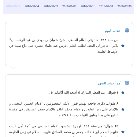
2016-08-05
2016-08-04
2016-08-03
2016-08-02
2016-08-01
2016-07-31
2016-07-30
أحداث اليوم
من سنة ١٣٤٨ هـ توفي العالم الفاضل الشيخ شعبان بن مهدي بن عبد الوهاب ال?
يلاني ، هاجر إلى النجف لطلب العلم ، درس عند علماء عصره حتى ذاع صيته في
الأوساط العلمية .
أهم أحداث الشهر
١ شوال
: عيد الفطر المبارك (( أسعد الله أيّامكم )) .
٨ شوال
: ذكرى فاجعة تهديم قبور الأئمّة المعصومين ـ الإمام الحسن المجتبى و
والإمام على زين العابدين والإمام محمّد الباقر والإمام جعفر الصادق ـ في مقبرة
البقيع على يد الوهابين النواصب سنة ١٣٤٤ هـ .
٢٥ شوال
: من سنة ١٤٨ للهجرة استشهد الإمام السادس من أئمة أهل البيت
عليهم السلام ابو عبدالله جعفر بن محمد الصادق عليهما السلام في زمن الخليفة