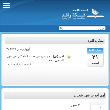
مفكرة اليوم
27 أبريل/نيسان 2019
شعبان 1440
٢١
النبي (ص)::
من خرج في طلب العلم كان في سبيل
الله حتي يرجع
السبت
المحجه البيضاء ج١ ص١٩
أهم أحداث شهر شعبان
١
٣ شعبان
٢