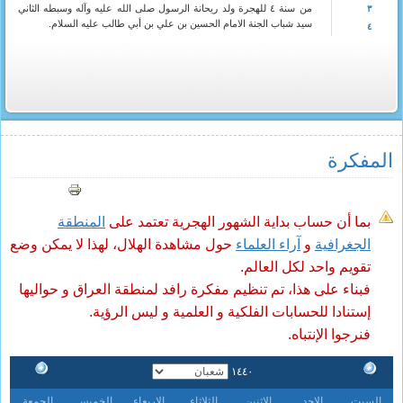
من سنة ٤ للهجرة ولد ريحانة الرسول صلى الله عليه وآله وسبطه الثاني
٣
سيد شباب الجنة الامام الحسين بن علي بن أبي طالب عليه السلام.
٤
المفکرة
بما أن حساب بداية الشهور الهجرية تعتمد على
المنطقة
الجغرافية
و
آراء العلماء
حول مشاهدة الهلال، لهذا لا يمكن وضع
تقويم واحد لكل العالم.
فبناء على هذا، تم تنظيم مفكرة رافد لمنطقة العراق و حواليها
إستنادا للحسابات الفلكية و العلمية و ليس الرؤية.
فنرجوا الإنتباه.
١٤٤٠
السبت
الاحد
الاثنين
الثلاثاء
الاربعاء
الخميس
الجمعة