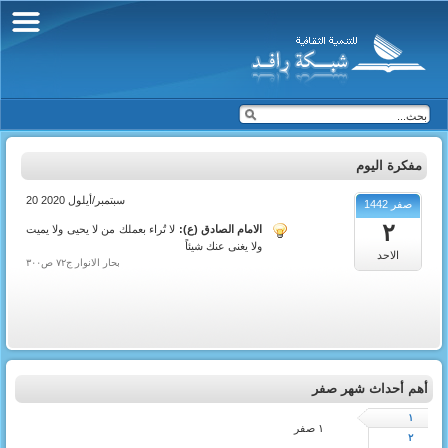
مفكرة اليوم
20 سبتمبر/أيلول 2020
صفر 1442
٢
الامام الصادق (ع):
لا تُراء بعملك من لا يحيى ولا يميت
ولا يغنى عنك شيئاً
الاحد
بحار الانوار ج٧٢ ص٣٠٠
أهم أحداث شهر صفر
١
١ صفر
٢