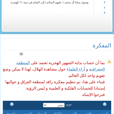
وصول سبايا آل محمد ( عليهم السلام ) إلى الشام في سنة ٦١ للهجرة.
٣
٤
٥
المفکرة
بما أن حساب بداية الشهور الهجرية تعتمد على
المنطقة
الجغرافية
و
آراء العلماء
حول مشاهدة الهلال، لهذا لا يمكن وضع
تقويم واحد لكل العالم.
فبناء على هذا، تم تنظيم مفكرة رافد لمنطقة العراق و حواليها
إستنادا للحسابات الفلكية و العلمية و ليس الرؤية.
فنرجوا الإنتباه.
١٤٤٢
السبت
الاحد
الاثنين
الثلاثاء
الاربعاء
الخميس
الجمعة