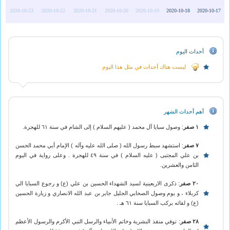
2020-10-23
2020-10-22
2020-10-21
2020-10-20
2020-10-19
2020-10-18
2020-10-17
أحداث اليوم
ليست هناك أحداث في مثل هذا اليوم
أهم أحداث الشهر
١ صفر
: وصول سبايا آل محمد ( عليهم السلام ) إلى الشام في سنة ٦١ للهجرة.
٧ صفر
: استشهد سبط رسول الله ( صلى الله عليه وآله ) الإمام أبي محمد الحسن
بن علي المجتبى ( عليه السلام ) في سنة ٤٩ للهجرة . وعلى رواية في اليوم
الثامن والعشرين.
٢٠ صفر
: ذکرى الاربعينية لسيد الشهداء الحسين بن علي (ع) و رجوع السبايا الي
کربلاء ، و يوم وصول الصحابي الجليل جابر بن عبد الله الانصاري و زيارة الحسين
(ع) و لقائه برکب السبايا سنة ٦١ هـ .
٢٨ صفر
: توفي منقذ البشرية وخاتم الأنبياء والرسل النبي الأكرم والرسول الأعظم