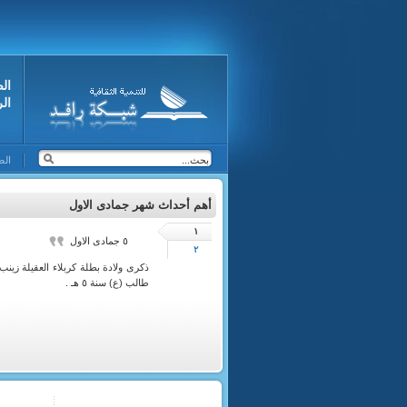
ال
ال
الص
أهم أحداث شهر جمادى الاول
١
٥ جمادى الاول
٢
ذكرى ولادة بطلة كربلاء العقيلة زين
طالب (ع) سنة ٥ هـ .