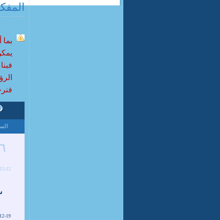
المفک
بما 
يمكن
فبنا
الرؤي
فنرجو
الس
٦
12-12
٣
12-19