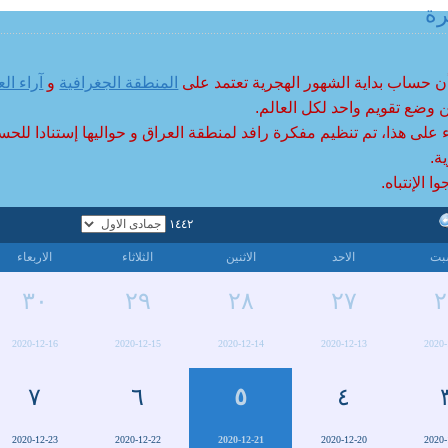
رة
الأصفهاني ، درس في النجف ثم عاد إلى
اصفهان وقام فيها بالتدريس والبحث وامامة
الجماعة .
أن حساب بداية الشهور الهجرية تعتمد على
المنطقة الجغرافية
و
آراء الع
 وضع تقويم واحد لكل العالم.
ء على هذا، تم تنظيم مفكرة رافد لمنطقة العراق و حواليها إستنادا للحس
ة.
ا الإنتباه.
١٤٤٢
بت
الاحد
الاثنين
الثلاثاء
الاربعاء
٣٠
٢٩
٢٨
٢٧
٢
2020-12-16
2020-12-15
2020-12-14
2020-12-13
2020-
٧
٦
٥
٤
2020-12-23
2020-12-22
2020-12-21
2020-12-20
2020-