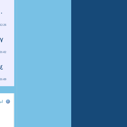
٠
12-26
٧
01-02
٤
01-09
أحد
ذ
و