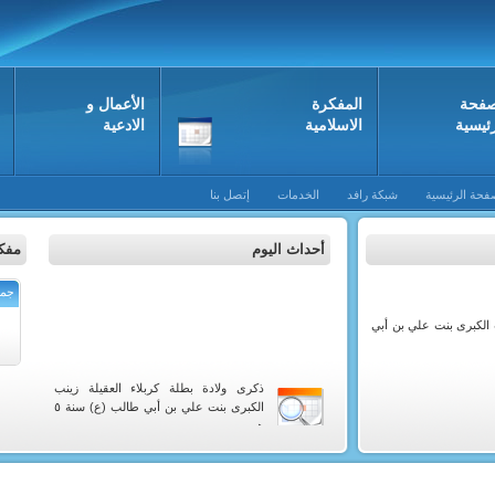
صفحة
المفکرة
الأعمال و
رئيسية
الاسلامية
الادعية
فحة الرئيسية
شبكة رافد
الخدمات
إتصل بنا
أحداث اليوم
مفكر
جما
ب الكبرى بنت علي بن أبي
ذكرى ولادة بطلة كربلاء العقيلة زينب
الكبرى بنت علي بن أبي طالب (ع) سنة ٥
هـ .
من سنة ١٣٧٢ هـ توفي العالم الفاضل
السيد صدر الدين ابن السيد حسين القهبائي