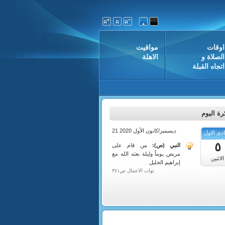
اوقات
مواقيت
الصلاة و
الاهلة
اتجاه القبلة
ة اليوم
21 ديسمبر/كانون الأول 2020
دى الاول
1442
٥
النبي (ص):
من قام على
مريض يوماً وليلة بعثه الله مع
الاثنين
إبراهيم الخليل
ثواب الاعمال ص٣٤١