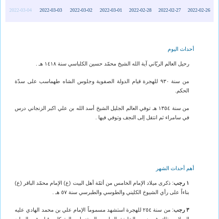
2022-03-04
2022-03-03
2022-03-02
2022-03-01
2022-02-28
2022-02-27
2022-02-26
أحداث اليوم
رحيل العالم الربّاني آية الله الشيخ محمّد حسين الكلباسي سنة ١٤١٨ هـ .
من سنة ٩٣٠ للهجرة قيام الدولة الصفوية وجلوس الشاه طهماسب على سدّة
الحكم.
من سنة ١٣٥٤ هـ توفي العالم الجليل الشيخ أسد الله بن علي اكبر الزنجاني درس
في سامراء ثم انتقل إلى النجف وتوفي فيها .
أهم أحداث الشهر
١ رجب
: ذكرى ميلاد الإمام الخامس من أئمّة أهل البيت (ع) الإمام محمّد الباقر (ع)
بناءاً على رأي الشيوخ الكليني والطوسي والطبرسي سنة ٥٧ هـ .
٣ رجب
: من سنة ٢٥٤ للهجرة استشهد مسموماً الإمام علي بن محمد الهادي عليه