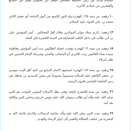
السلام وذلك في زمن الخليفة العباسي المعتز ابن المتوكل وقيل في السابع
والعشرين من جمادى الآخرة.
١٠ رجب
: من سنة ١٩٥ للهجرة ولد النور التاسع من أنوار الامامة أبو جعفر الثاني
محمد بن علي الجواد عليه السلام.
١٣ رجب
: ذكرى ميلاد مولى الموحّدين وقائد الغرّ المحجّلين ، أمير المؤمنين علي
بن أبي طالب في داخل الكعبه المشرّفة في السنة العاشرة قبل البعثة .
١٥ رجب
: من سنة ٦٢ للهجرة توفيت عقيلة الطالبيين بنت امير المؤمنين وفاطمة
سيدة نساء العالمين زينب الكبرى اُم المصائب والمحن وشريكة الإمام الحسين في
طف كربلاء .
٢٥ رجب
: من سنة ١٨٣ للهجرة استشهد الامام السابع من ائمة أهل البيت موسى
بن جعفر الكاظم عليه السلام مسموماً محبوساً في سجن السندي بن شاهك في
زمن الخليفة العباسي هارون الرشيد.
٢٦ رجب
: من سنة العاشرة للبعثة توفي بطل الاسلام المؤمن الموحد عم النبي
صلى الله عليه وآله أبو طالب رضوان الله عليه مؤمن قريش وحامي النبي وكافله
بعد أبيه.
٢٧ رجب
: بعث النبي صلى الله عليه وآله بخاتمة الرسالات والاديان فانقذ الله به
البشرية من غياهب الضلالة والعمى إلى انوار الرشاد والهدى .