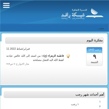
مفكرة اليوم
11 فبراير/شباط 2022
رجب 1443
٩
فاطمة الزهراء (ع)::
من اصعد الى الله خالص عبادته
اهبط الله اليه افضل مصلحته
الجمعة
بحار الانوار ج٧٠ ص٢٤٩
أهم أحداث شهر رجب
١
١ رجب
٢