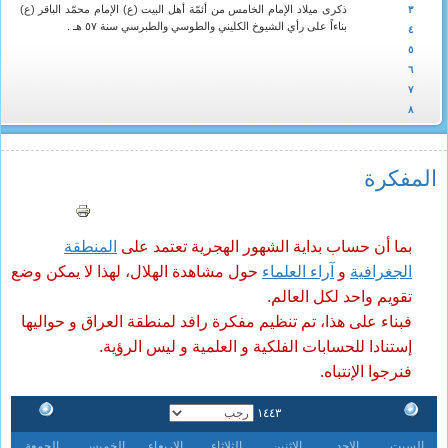
ذكرى ميلاد الإمام الخامس من أئمّة أهل البيت (ع) الإمام محمّد الباقر (ع)
٣
بناءاً على رأي الشيوخ الكليني والطوسي والطبرسي سنة ٥٧ هـ .
٤
٥
٦
٧
٨
المفکرة
بما أن حساب بداية الشهور الهجرية تعتمد على
المنطقة
الجغرافية
و
آراء العلماء
حول مشاهدة الهلال، لهذا لا يمكن وضع
تقويم واحد لكل العالم.
فبناء على هذا، تم تنظيم مفكرة رافد لمنطقة العراق و حواليها
إستنادا للحسابات الفلكية و العلمية و ليس الرؤية.
فنرجوا الإنتباه.
١٤٤٣
السبت
الاحد
الاثنين
الثلاثاء
الاربعاء
الخميس
الجمعة