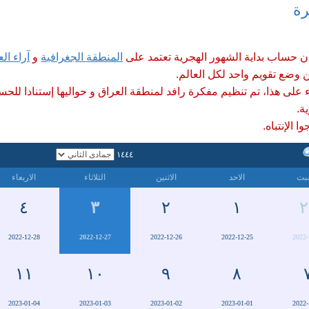
رة
البغدادي اسماعيل بن القاسم بن كيسان
العنزي المعروف بأبي العتاهية .
من سنة ١٢٧٣ هـ توفي العالم الفاضل
أن حساب بداية الشهور الهجرية تعتمد على
المنطقة الجغرافية
و
آراء الع
السيد حسن بن السيد علي الإصفهاني
المعروف بالمدرس ، كان من كبار اساتذة
 وضع تقويم واحد لكل العالم.
الفقه والاصول .
ء على هذا، تم تنظيم مفكرة رافد لمنطقة العراق و حواليها إستنادا للحس
ة.
ا الإنتباه.
١٤٤٤
بت
الاحد
الاثنين
الثلاثاء
الاربعاء
٤
٣
٢
١
٢
2022-12-28
2022-12-27
2022-12-26
2022-12-25
2022-
١١
١٠
٩
٨
2023-01-04
2023-01-03
2023-01-02
2023-01-01
2022-