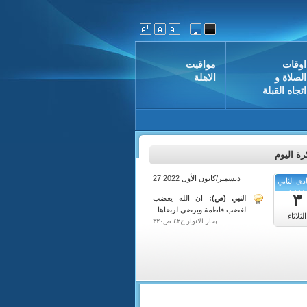
اوقات
مواقيت
الصلاة و
الاهلة
اتجاه القبلة
ة اليوم
27 ديسمبر/كانون الأول 2022
دى الثاني
1444
٣
النبي (ص):
ان الله يغضب
لغضب فاطمة ويرضي لرضاها
الثلاثاء
بحار الانوار ج٤٢ ص٣٢٠