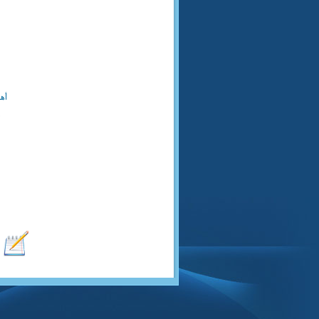
من
أه
٣
ع
٠
و