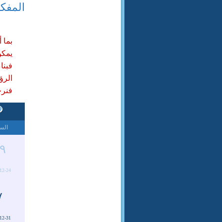
المفک
بما 
يمكن
فبنا
الرؤي
فنرجو
الس
٩
12-24
٧
12-31