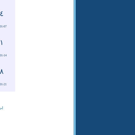
٤
01-07
١
01-14
٨
01-21
أحد
ا
ب
م