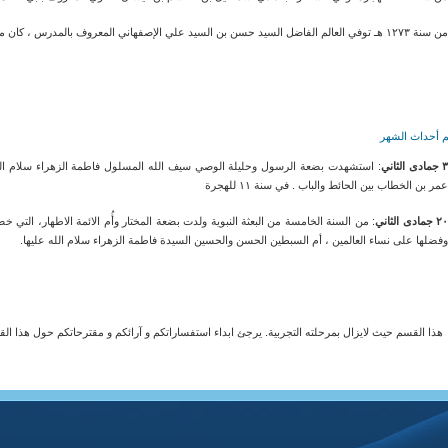
 سنة ١٢٧٣ هـ توفي العالم الفاضل السيد حسن بن السيد علي الإصفهاني المعروف بالمدرس ، كان من كبار اساتذة الفقه والاصول .
م أحداث الشهر
 جمادى الثاني
: استشهدت بضعة الرسول وحليلة الوصي سيف الله المسلول فاطمة الزهراء سلام الله
مر بن الخطاب بين الحائط والباب . في سنة ١١ للهجرة
٢ جمادى الثاني
: من السنة الخامسة من البعثة النبوية ولدت بضعة المختار وأُم الائمة الاطهار، الت
فضلها على نساء العالمين ، أم السبطين الحسن والحسين السيدة فاطمة الزهراء سلام الله عليها.
هذا القسم حيث لايزال بمرحلته التجربية. يرجئ ابداء استفساراتكم و آرائكم و مقترحاتكم حول هذا ا