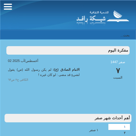
مفكرة اليوم
02 أغسطس/آب 2025
صفر 1447
٧
الامام الصادق (ع):
لم يكن رسول الله (ص) يقول
لشيءٍ قد مضى : لو كان غيره !
السبت
الكافي ج٢ ص٦٣
أهم أحداث شهر صفر
١
١ صفر
٢