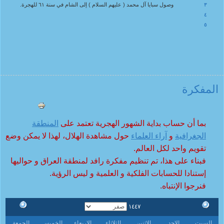
وصول سبايا آل محمد ( عليهم السلام ) إلى الشام في سنة ٦١ للهجرة.
٣
٤
٥
المفکرة
بما أن حساب بداية الشهور الهجرية تعتمد على
المنطقة
الجغرافية
و
آراء العلماء
حول مشاهدة الهلال، لهذا لا يمكن وضع
تقويم واحد لكل العالم.
فبناء على هذا، تم تنظيم مفكرة رافد لمنطقة العراق و حواليها
إستنادا للحسابات الفلكية و العلمية و ليس الرؤية.
فنرجوا الإنتباه.
١٤٤٧
السبت
الاحد
الاثنين
الثلاثاء
الاربعاء
الخميس
الجمعة