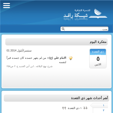
مفكرة اليوم
01 سبتمبر/أيلول 2014
ذي القعدة
1435
٥
الامام علي (ع)::
من لم يقهر حسده كان جسده قبراً
لنفسه
الاثنين
شرح نهج البلاغه ، ابن أبي الحديد ج٢٠ ص٢٥٨
أهم أحداث شهر ذي القعدة
١
١ ذي القعدة
٢