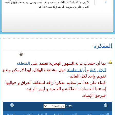
ذكرى ميلاد السيّدة فاطمة المعصومة بنت موسى بن جعفر (ع) واُخت
٣
الامام علي بن موسى الرضا (ع) سنة ١٧٣ هـ .
المفکرة
بما أن حساب بداية الشهور الهجرية تعتمد على
المنطقة
الجغرافية
و
آراء العلماء
حول مشاهدة الهلال، لهذا لا يمكن وضع
تقويم واحد لكل العالم.
فبناء على هذا، تم تنظيم مفكرة رافد لمنطقة العراق و حواليها
إستنادا للحسابات الفلكية و العلمية و ليس الرؤية.
فنرجوا الإنتباه.
١٤٣٥
السبت
الاحد
الاثنين
الثلاثاء
الاربعاء
الخميس
الجمعة