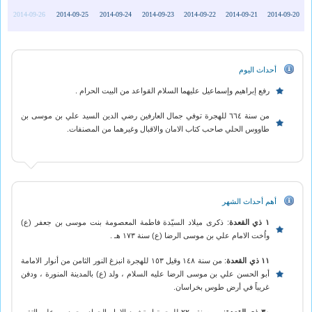
2014-09-26
2014-09-25
2014-09-24
2014-09-23
2014-09-22
2014-09-21
2014-09-20
أحداث اليوم
رفع إبراهيم وإسماعيل عليهما السلام القواعد من البيت الحرام .
من سنة ٦٦٤ للهجرة توفي جمال العارفين رضي الدين السيد علي بن موسى بن
طاووس الحلي صاحب كتاب الامان والاقبال وغيرهما من المصنفات.
أهم أحداث الشهر
١ ذي القعدة
: ذكرى ميلاد السيّدة فاطمة المعصومة بنت موسى بن جعفر (ع)
واُخت الامام علي بن موسى الرضا (ع) سنة ١٧٣ هـ .
١١ ذي القعدة
: من سنة ١٤٨ وقيل ١٥٣ للهجرة انبزغ النور الثامن من أنوار الامامة
أبو الحسن علي بن موسى الرضا عليه السلام ، ولد (ع) بالمدينة المنورة ‎، ودفن
غريباً في أرض طوس بخراسان.