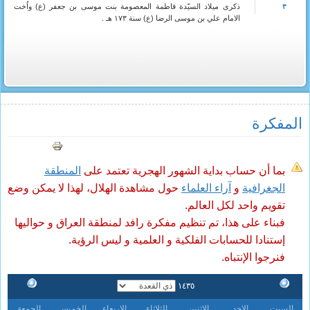
ذكرى ميلاد السيّدة فاطمة المعصومة بنت موسى بن جعفر (ع) واُخت
٣
الامام علي بن موسى الرضا (ع) سنة ١٧٣ هـ .
المفکرة
بما أن حساب بداية الشهور الهجرية تعتمد على
المنطقة
الجغرافية
و
آراء العلماء
حول مشاهدة الهلال، لهذا لا يمكن وضع
تقويم واحد لكل العالم.
فبناء على هذا، تم تنظيم مفكرة رافد لمنطقة العراق و حواليها
إستنادا للحسابات الفلكية و العلمية و ليس الرؤية.
فنرجوا الإنتباه.
١٤٣٥
السبت
الاحد
الاثنين
الثلاثاء
الاربعاء
الخميس
الجمعة