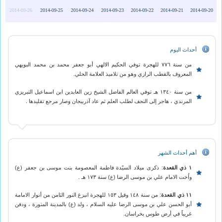
2014-09-26
2014-09-25
2014-09-24
2014-09-23
2014-09-22
2014-09-21
2014-09-20
أحداث اليوم
من سنة ٧٧٦ للهجرة توفي الحكيم الالهي أبو جعفر محمد بن محمد البويهي
المعروف بالقطب الرازي وهو من تلاميذ العلامة الحلي.
من سنة ١٣٤٠ هـ توفي العالم الفاضل الشيخ زين العابدين ابن اسماعيل التبريزي
المرندي ، هاجر إلى النجف لطلب العلم ثم عاد آذربيجان وصار مرجع تقليدها .
أهم أحداث الشهر
١ ذي القعدة
: ذكرى ميلاد السيّدة فاطمة المعصومة بنت موسى بن جعفر (ع)
واُخت الامام علي بن موسى الرضا (ع) سنة ١٧٣ هـ .
١١ ذي القعدة
: من سنة ١٤٨ وقيل ١٥٣ للهجرة انبزغ النور الثامن من أنوار الامامة
أبو الحسن علي بن موسى الرضا عليه السلام ، ولد (ع) بالمدينة المنورة ‎، ودفن
غريباً في أرض طوس بخراسان.