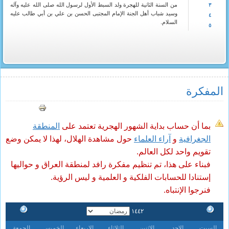
من السنة الثانية للهجرة ولد السبط الأول لرسول الله صلى الله عليه وآله
٣
وسيد شباب أهل الجنة الإمام المجتبى الحسن بن علي بن أبي طالب عليه
٤
السلام.
٥
المفکرة
بما أن حساب بداية الشهور الهجرية تعتمد على
المنطقة
الجغرافية
و
آراء العلماء
حول مشاهدة الهلال، لهذا لا يمكن وضع
تقويم واحد لكل العالم.
فبناء على هذا، تم تنظيم مفكرة رافد لمنطقة العراق و حواليها
إستنادا للحسابات الفلكية و العلمية و ليس الرؤية.
فنرجوا الإنتباه.
١٤٤٢
السبت
الاحد
الاثنين
الثلاثاء
الاربعاء
الخميس
الجمعة