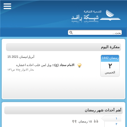
مفكرة اليوم
15 أبريل/نيسان 2021
رمضان 1442
٢
الامام سجاد (ع)::
ويل لمن غلب احاده اعشاره
بحار الانوار ج٧٨ ص١٣٦
الخميس
أهم أحداث شهر رمضان
١
١٥ رمضان
٢