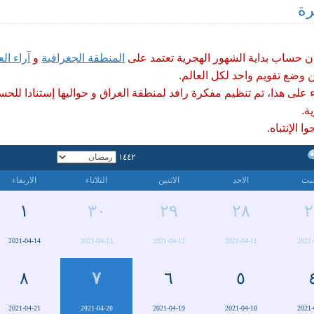
رة
أن حساب بداية الشهور الهجرية تعتمد على
المنطقة الجغرافية
و
آراء الع
 وضع تقويم واحد لكل العالم.
ء على هذا، تم تنظيم مفكرة رافد لمنطقة العراق و حواليها إستنادا للحس
ة.
ا الإنتباه.
١٤٤٢
بت
الاحد
الاثنين
الثلاثاء
الاربعاء
١
٣٠
٢٩
٢٨
٢
2021-04-14
2021-04-13
2021-04-12
2021-04-11
2021-
٨
٧
٦
٥
2021-04-21
2021-04-20
2021-04-19
2021-04-18
2021-