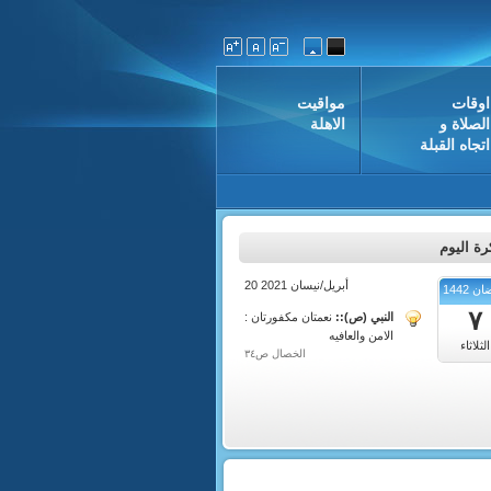
اوقات
مواقيت
الصلاة و
الاهلة
اتجاه القبلة
ة اليوم
20 أبريل/نيسان 2021
 1442
٧
النبي (ص)::
نعمتان مكفورتان :
الامن والعافيه
الثلاثاء
الخصال ص٣٤