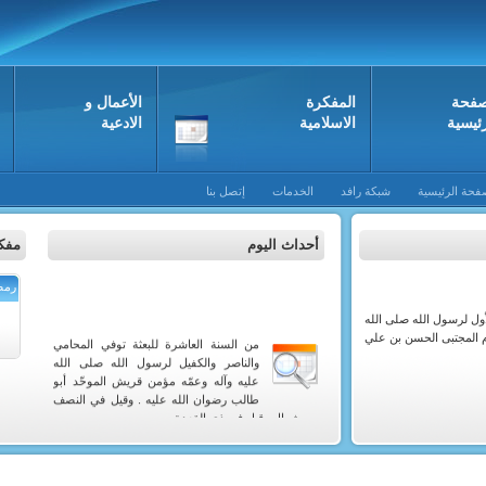
صفحة
المفکرة
الأعمال و
رئيسية
الاسلامية
الادعية
فحة الرئيسية
شبكة رافد
الخدمات
إتصل بنا
أحداث اليوم
مفكر
رمضان
أول لرسول الله صلى الله
ام المجتبى الحسن بن علي
من السنة العاشرة للبعثة توفي المحامي
والناصر والكفيل لرسول الله صلى الله
عليه وآله وعمّه مؤمن قريش الموحّد أبو
طالب رضوان الله عليه . وقيل في النصف
من شوال وقيل في ذي القعدة .