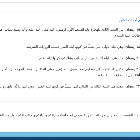
م أحداث الشهر
١ رمضان
: من السنة الثانية للهجرة ولد السبط الأول لرسول الله صلى الله عليه وآله وسيد شباب أه
الب عليه السلام.
١ رمضان
: وهي ليلة الاُولى التي يشكّ في كونها ليلة القدر حسب الروايات الشريفة .
٢ رمضان
: هذه هي الليلة الثانية من الليالي التي يشكّ في كونها ليلة القدر .
٢ رمضان
: ذكرى استشهاد أوّل مظلوم بعد رسول الله (ص) مولى المتّقين ، وسيّد الموحّدين ، أمير ا
ئمّة أهل البيت (ع) ، سنة ٤٠ هـ .
٢ رمضان
: وهذه هي الليلة الثالثة من الليالي التي يشكّ في كونها ليلة القدر ، وهي التي تؤكّد عليها روايا
هذا القسم حيث لايزال بمرحلته التجربية. يرجئ ابداء استفساراتكم و آرائكم و مقترحاتكم حول هذا ا