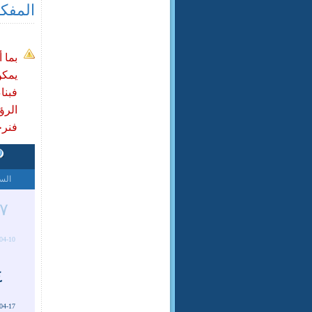
المفک
بما 
يمكن
فبنا
الرؤي
فنرجو
الس
٧
04-10
٤
04-17