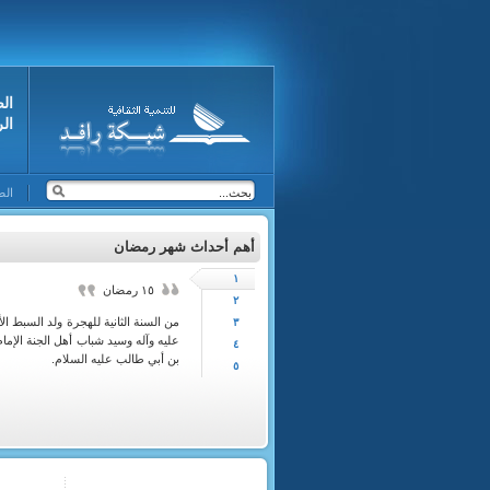
ال
ال
الص
أهم أحداث شهر رمضان
١
١٥ رمضان
٢
من السنة الثانية للهجرة ولد السبط ال
٣
عليه وآله وسيد شباب أهل الجنة الإم
٤
بن أبي طالب عليه السلام.
٥