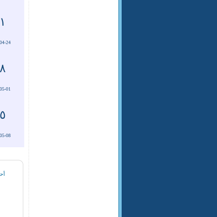
١
04-24
٨
05-01
٥
05-08
أحد
م
و