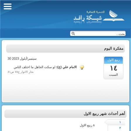
مفكرة اليوم
30 سبتمبر/أيلول 2023
ربيع الاول
1445
١٤
الامام علي (ع):
لو سكت الجاهل ما اختلف الناس
بحار الانوار ج٧٨ ص٨١
السبت
أهم أحداث شهر ربيع الاول
١
٨ ربيع الاول
٢