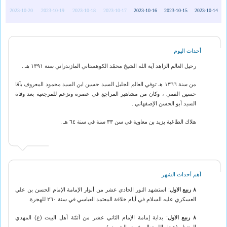
2023-10-20
2023-10-19
2023-10-18
2023-10-17
2023-10-16
2023-10-15
2023-10-14
أحداث اليوم
رحيل العالم الزاهد آية الله الشيخ محمّد الكوهستاني المازندراني سنة ١٣٩١ هـ .
من سنة ١٣٦٦ هـ توفي العالم الجليل السيد حسين ابن السيد محمود المعروف بآقا
حسين القمي ، وكان من مشاهير المراجع في عصره وتزعم للمرجعية بعد وفاة
السيد أبو الحسن الإصفهاني .
هلاك الطاغية يزيد بن معاوية في سن ٣٣ سنة في سنة ٦٤ هـ .
أهم أحداث الشهر
٨ ربيع الاول
: استشهد النور الحادي عشر من أنوار الإمامة الإمام الحسن بن علي
العسكري عليه السلام في أيام خلافة المعتمد العباسي في سنة ٢٦٠ للهجرة.
٨ ربيع الاول
: بداية إمامة الإمام الثاني عشر من أئمّة أهل البيت (ع) المهدي