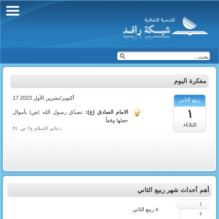
مفكرة اليوم
17 أكتوبر/تشرين الأول 2023
ربيع الثاني
1445
١
الامام الصادق (ع):
تصدّق رسول الله (ص) بأموال
جعلها وقفاً
الثلاثاء
دعائم الاسلام ج٢ ص٣٤٠
أهم أحداث شهر ربيع الثاني
١
٨ ربيع الثاني
٢