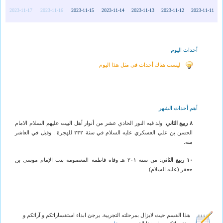
2023-11-17
2023-11-16
2023-11-15
2023-11-14
2023-11-13
2023-11-12
2023-11-11
أحداث اليوم
ليست هناك أحداث في مثل هذا اليوم
أهم أحداث الشهر
٨ ربيع الثاني
: ولد فيه النور الحادي عشر من أنوار أهل البيت عليهم السلام الامام
الحسن بن علي العسكري عليه السلام في سنة ٢٣٢ للهجرة . وقيل في العاشر
منه.
١٠ ربيع الثاني
: من سنة ٢٠١ هـ وفاة فاطمة المعصومة بنت الإمام موسى بن
جعفر (عليه السلام)
هذا القسم حيث لايزال بمرحلته التجربية. يرجئ ابداء استفساراتكم و آرائكم و