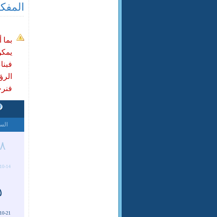
المفک
بما 
يمكن
فبنا
الرؤي
فنرجو
الس
٨
10-14
٥
10-21