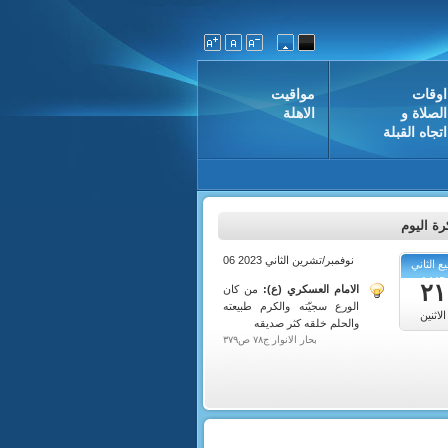
اوقات
مواقيت
الصلاة و
الاهلة
اتجاه القبلة
ة اليوم
06 نوفمبر/تشرين الثاني 2023
يع الثاني
1445
٢١
الامام العسكري (ع):
من كان
الورع سجيّته والكرم طبيعته
الاثنين
والحلم خلقه كثر صديقه
بحار الانوار ج٧٨ ص٣٧٩