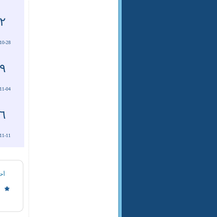
٢
10-28
٩
11-04
٦
11-11
أحد
ر