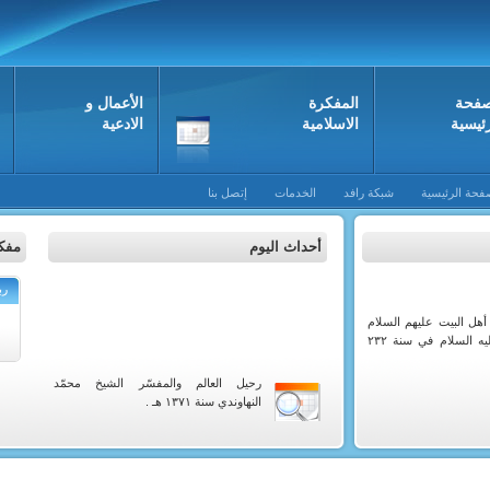
صفحة
المفکرة
الأعمال و
رئيسية
الاسلامية
الادعية
فحة الرئيسية
شبكة رافد
الخدمات
إتصل بنا
أحداث اليوم
مفكر
رب
أهل البيت عليهم السلام
الامام الحسن بن علي العسكري عليه السلام في سنة ٢٣٢
رحيل العالم والمفسّر الشيخ محمّد
النهاوندي سنة ١٣٧١ هـ .