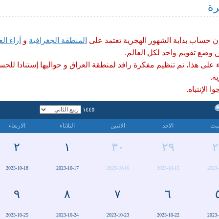
رة
أن حساب بداية الشهور الهجرية تعتمد على
المنطقة الجغرافية
و
آراء الع
 وضع تقويم واحد لكل العالم.
ء على هذا، تم تنظيم مفكرة رافد لمنطقة العراق و حواليها إستنادا للحس
ة.
ا الإنتباه.
١٤٤٥
بت
الاحد
الاثنين
الثلاثاء
الاربعاء
٢
١
٣٠
٢٩
٢
2023-10-18
2023-10-17
2023-10-16
2023-10-15
2023-
٩
٨
٧
٦
2023-10-25
2023-10-24
2023-10-23
2023-10-22
2023-