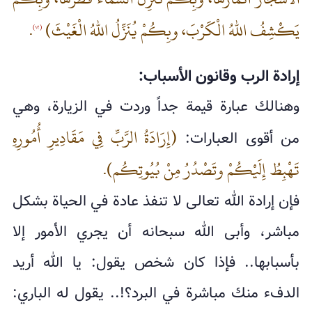
يَكْشِفُ اللهُ الْكَرْبَ، وبِكُمْ يُنَزِّلُ اللهُ الْغَيْثَ)
.
(١٢)
إرادة الرب وقانون الأسباب:
وهنالك عبارة قيمة جداً وردت في الزيارة، وهي
(إِرَادَةُ الرَّبِّ فِي مَقَادِيرِ أُمُورِهِ
من أقوى العبارات:
تَهْبِطُ إِلَيْكُمْ وتَصْدُرُ مِنْ بُيُوتِكُم).
فإن إرادة الله تعالى لا تنفذ عادة في الحياة بشكل
مباشر، وأبى الله سبحانه أن يجري الأمور إلا
بأسبابها.. فإذا كان شخص يقول: يا الله أريد
الدفء منك مباشرة في البرد؟!.. يقول له الباري: