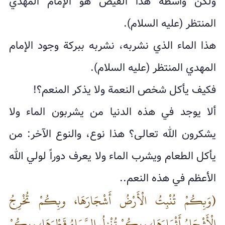
ولكن واسطة هذا الفيض هو الإمام المهدي
المنتظر (عليه السلام).
هذا الماء الذي نشربه، نشربه ببركة وجود الإمام
المهدي المنتظر (عليه السلام).
فكيف يأكل شخص النعمة ولا يذكر المنعم؟!
ألا يوجد في هذه الدنيا من يشربون الماء ولا
يشكرون الله تعالى؟ هذا نوع، والنوع الآخر: من
يأكل الطعام ويشرب الماء ولا يعرف دوراً لولي الله
الأعظم في هذه النعم..
(وَبِكُمْ تُنْبِتُ الْأَرْضُ أَشْجَارَهَا، وبِكُمْ تُخْرِجُ
الْأَشْجَارُ أَثْمَارَهَا، وبِكُمْ تُنْزِلُ السَّمَاءُ قَطْرَهَا، وبِكُمْ