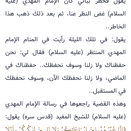
يقول فخطر ببالي كأن الإمام المهدي (عليه
السلام) غض النظر عنا، ثم بعد ذلك ذهب هذا
الخاطر..
يقول: في تلك الليلة رأيت في المنام الإمام
المهدي المنتظر (عليه السلام) فقال لي: نحن
حفظناك ولا زلنا وسوف نحفظك.. حفظناك في
الماضي، ولا زلنا نحفظك الآن، وسوف نحفظك
في المستقبل..
وهذه القضية راجعوها في رسالة الإمام المهدي
(عليه السلام) للشيخ المفيد (قدس سره) يقول:
(إِنَّا غَيْرُ مُهْمِلِينَ لِمُرَاعَاتِكُمْ وَلا نَاسِينَ لِذِكْرِكُمْ ولَوْلا