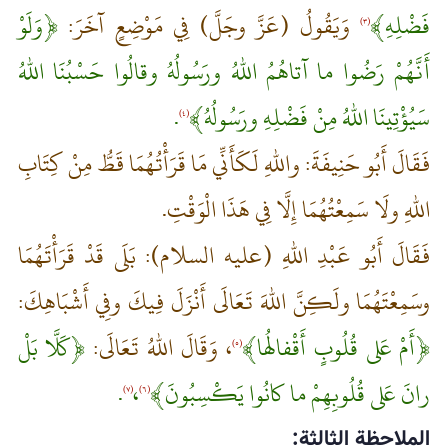
فَضْلِهِ﴾
وَيَقُولُ (عَزَّ وجَلَّ) فِي مَوْضِعٍ آخَرَ:
﴿وَلَوْ
(٣)
أَنَّهُمْ رَضُوا ما آتاهُمُ اللهُ ورَسُولُهُ وقالُوا حَسْبُنَا اللهُ
سَيُؤْتِينَا اللهُ مِنْ فَضْلِهِ ورَسُولُهُ﴾
.
(٤)
فَقَالَ أَبُو حَنِيفَةَ: واللهِ لَكَأَنِّي مَا قَرَأْتُهُمَا قَطُّ مِنْ كِتَابِ
اللهِ ولَا سَمِعْتُهُمَا إِلَّا فِي هَذَا الْوَقْتِ.
فَقَالَ أَبُو عَبْدِ اللهِ (عليه السلام): بَلَى قَدْ قَرَأْتَهُمَا
وسَمِعْتَهُمَا ولَكِنَّ اللهَ تَعَالَى أَنْزَلَ فِيكَ وفِي أَشْبَاهِكَ:
﴿أَمْ عَلى‏ قُلُوبٍ أَقْفالُها﴾
، وَقَالَ اللهُ تَعَالَى:
﴿كَلَّا بَلْ
(٥)
رانَ عَلى‏ قُلُوبِهِمْ ما كانُوا يَكْسِبُونَ﴾
،
.
(٧)
(٦)
الملاحظة الثالثة: