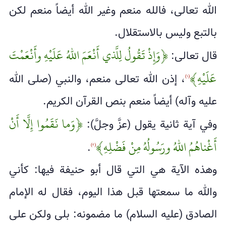
الله تعالى، فالله منعم وغير الله أيضاً منعم لكن
بالتبع وليس بالاستقلال.
﴿وَإِذْ تَقُولُ لِلَّذي أَنْعَمَ اللهُ عَلَيْهِ وأَنْعَمْتَ
قال تعالى:
عَلَيْهِ﴾
، إذن الله تعالى منعم، والنبي (صلى الله
(١)
عليه وآله) أيضاً منعم بنص القرآن الكريم.
﴿وَما نَقَمُوا إِلَّا أَنْ
وفي آية ثانية يقول (عزَّ وجلَّ):
أَغْناهُمُ اللهُ ورَسُولُهُ مِنْ فَضْلِهِ﴾
.
(٢)
وهذه الآية هي التي قال أبو حنيفة فيها: كأني
والله ما سمعتها قبل هذا اليوم، فقال له الإمام
الصادق (عليه السلام) ما مضمونه: بلى ولكن على