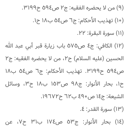
(٩) من لا يحضره الفقيه: ج٢ ص٥٩٤ ح٣١٩٩.
(١٠) تهذيب الأحكام: ج٦ ص٥٤ ب١٨ ح١.
(١١) سورة البقرة: ٢٢.
(١٢) الكافي: ج٤ ص٥٧٥ باب زيارة قبر أبي عبد الله
الحسين (عليه السلام) ح٢، من لا يحضره الفقيه: ج٢
ص٥٩٤ ح٣١٩٩. تهذيب الأحكام: ج٦ ص٥٤ ب١٨
ح١، بحار الأنوار: ج٩٨ ص١٥٣ ب١٨ ح٣، وسائل
الشيعة: ج١٤ ص٤٩٠ ب٦٢ ح١٩٦٧٢.
(١٣) سورة القدر: ٤.
(١٤) بحار الأنوار: ج٥٣ ص١٧٤ ب٣١ ح٧، عن