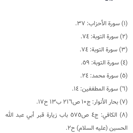
(١) سورة الأحزاب: ٣٧.
(٢) سورة التوبة: ٧٤.
(٣) سورة التوبة: ٧٤.
(٤) سورة التوبة: ٥٩.
(٥) سورة محمد: ٢٤.
(٦) سورة المطففين: ١٤.
(٧) بحار الأنوار: ج١٠ ص٢١٦ ب١٣ ح١٧.
(٨) الكافي: ج٤ ص٥٧٥ باب زيارة قبر أبي عبد الله
الحسين (عليه السلام) ح٢.