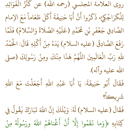
روى العلامة المجلسي (رحمه الله) عن كَنْزُ الْفَوَائِدِ
لِلْكَرَاجُكِيِّ، ذَكَرُوا أَنَّ أَبَا حَنِيفَةَ أَكَلَ طَعَاماً مَعَ الإمام
الصَّادِقِ جَعْفَرِ بْنِ مُحَمَّدٍ (عَلَيْهِ الصَّلاةُ وَالسَّلامُ) فَلَمَّا
رَفَعَ الصَّادِقُ (عليه السلام) يَدَهُ مِنْ أَكْلِهِ قَالَ: الْحَمْدُ
للهِ رَبِّ الْعَالَمِينَ اللَّهُمَّ هَذَا مِنْكَ ومِنْ رَسُولِكَ (صلى
الله عليه وآله).
فَقَالَ أَبُو حَنِيفَةَ: يَا أَبَا عَبْدِ اللهِ أَجَعَلْتَ مَعَ اللهِ
شَرِيكاً؟
فَقَالَ (عليه السلام) لَهُ: وَيْلَكَ إِنَّ اللهَ تَبَارَكَ يَقُولُ فِي
كِتَابِهِ
﴿وَما نَقَمُوا إِلَّا أَنْ أَغْناهُمُ اللهُ ورَسُولُهُ مِنْ