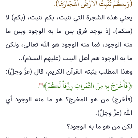
(وَبِكُمْ تُنْبِتُ الْأَرْضُ أَشْجَارَهَا).
يعني هذه الشجرة التي تنبت، بكم تنبت، (بكم) لا
(منكم)، إذ يوجد فرق بين ما به الوجود وبين ما
منه الوجود، فما منه الوجود هو الله تعالى، ولكن
ما به الوجود هم أهل البيت (عليهم السلام)..
وهذا المطلب يثبته القرآن الكريم، قال (عزَّ وجلَّ):
﴿فَأَخْرَجَ بِهِ مِنَ الثَّمَراتِ رِزْقاً لَكُمْ﴾
.
(١١)
(فأخرج) من هو المخرج؟ هو ما منه الوجود أي
الله (عزَّ وجلَّ).
لكن من هو ما به الوجود؟