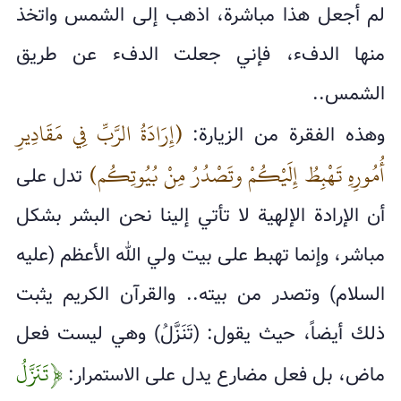
لم أجعل هذا مباشرة، اذهب إلى الشمس واتخذ
منها الدفء، فإني جعلت الدفء عن طريق
الشمس..
(إِرَادَةُ الرَّبِّ فِي مَقَادِيرِ
وهذه الفقرة من الزيارة:
أُمُورِهِ تَهْبِطُ إِلَيْكُمْ وتَصْدُرُ مِنْ بُيُوتِكُم)
تدل على
أن الإرادة الإلهية لا تأتي إلينا نحن البشر بشكل
مباشر، وإنما تهبط على بيت ولي الله الأعظم (عليه
السلام) وتصدر من بيته.. والقرآن الكريم يثبت
ذلك أيضاً، حيث يقول: (تَنَزَّلُ) وهي ليست فعل
﴿تَنَزَّلُ
ماض، بل فعل مضارع يدل على الاستمرار: