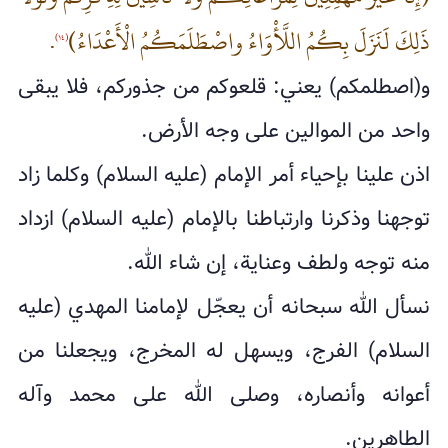
ذَلِكَ لَنَزَلَ بِكُمُ اللَّأْوَاءُ واصْطَلَمَكُمُ الْأَعْدَاءُ)
.
(١٤)
و(اصطلمكم) يعني: قلعوكم من جذوركم، فلا يبقى
واحد من الموالين على وجه الأرض.
اذن علينا بإحياء أمر الإمام (عليه السلام) وكلما زاد
توجهنا وذكرنا وارتباطنا بالإمام (عليه السلام) ازداد
منه توجه ولطف وعناية، إن شاء الله.
نسأل الله سبحانه أن يعجّل لإمامنا المهدي (عليه
السلام) الفرج، ويسهل له المخرج، ويجعلنا من
أعوانه وأنصاره، وصلى الله على محمد وآله
الطاهرين.