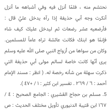
نحتشم منه ، فلمّا أنزل فيه وفي أشباهه ما أنزل
أنکرت وجه أبي حذیفة إذا رآه یدخل عليَّ قال :
فأرضعیه عشر رضعات ثم لیدخل علیك کیف شاء
فإنمّا هو ابنك فکانت عائشة تراه عاماً للمسلمین.
وکان من سواها من أزواج النبي صلى الله علیه وسلم
یرى أنّها کانت خاصة لسالم مولى أبي حذیفة التي
ذکرت سهلة من شأنه رخصة له. ( انظر : مسند الإمام
أحمد : ٦ / ٢٦٩ . تفسیر ابن کثیر : ١ / ٤٧٠ ).
5. مسلم بن حجاج القشیري : الجامع الصحیح : ٤ /
١٦٧ ابن قتیبة الدنیوري تأویل مختلف الحدیث : ص