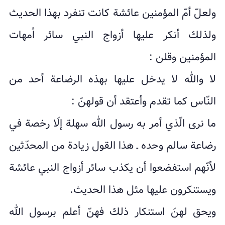
ولعلّ أمّ المؤمنین عائشة کانت تنفرد بهذا الحدیث
ولذلك أنکر علیها أزواج النبي سائر اُمهات
المؤمنین وقلن :
لا والله لا یدخل علیها بهذه الرضاعة أحد من
النّاس کما تقدم وأعتقد أن قولهنّ :
ما نرى الّذي أمر به رسول الله سهلة إلّا رخصة في
رضاعة سالم وحده ـ هذا القول زیادة من المحدّثین
لأنّهم استفضعوا أن یکذب سائر أزواج النبي عائشة
ویستنکرون علیها مثل هذا الحدیث.
ویحق لهنّ استنکار ذلك فهنّ أعلم برسول الله