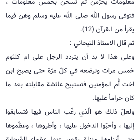
معلومات یحرّمن ثم نسخن بخمس معلومات ،
فتوفى رسول الله صلى الله علیه وسلم وهن فيما
یقرأ من القرآن (12).
ثم قال الاستاذ التيجاني :
وعلى هذا لا بد أن یتردد الرجل على ام کلثوم
خمس مرات وترضعه في کلّ مرّة حتى یصبح ابن
اخت أُم المؤمنین فتستبیح عائشة مقابلته بعد ما
کان حراماً علیها.
ولعلّ ذلك هو الّذي رغّب الناس فيها فتسابقوا
إلیها ، وأحبّوا الدخول علیها ، وأطروها ، وعظّموها
حتى أنزلوها منزلة یقصر عنها عظماء الصّحابة