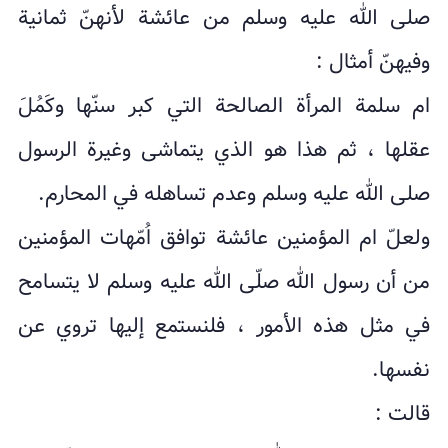
صلى الله علیه وسلم من عائشة لأنهنّ ثمانیة
وفيهنّ أمثال :
ام سلمة المرأة الصالحة التي کبر سنّها وکَمُلَ
عقلها ، ثم هذا هو الذي یتماشى وغیرة الرسول
صلى الله علیه وسلم وعدم تساهله في المحارم.
ولعلّ ام المؤمنین عائشة توافق اُمّهات المؤمنین
من أن رسول الله صلّى الله علیه وسلم لا یتسامح
في مثل هذه الأمور ، فلنستمع إلیها تروي عن
نفسها.
قالت :