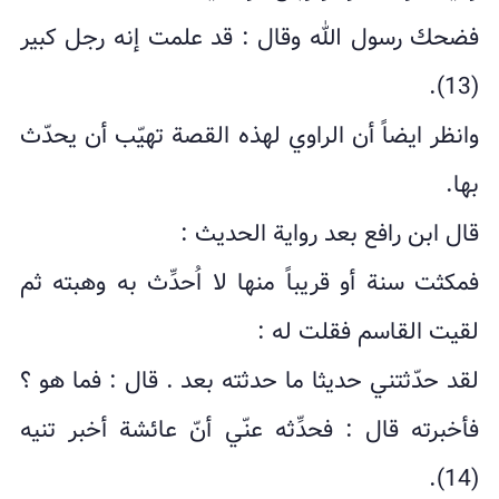
فضحك رسول الله وقال : قد علمت إنه رجل کبیر
(13).
وانظر ایضاً أن الراوي لهذه القصة تهیّب أن یحدّث
بها.
قال ابن رافع بعد روایة الحدیث :
فمکثت سنة أو قریباً منها لا اُحدِّث به وهبته ثم
لقیت القاسم فقلت له :
لقد حدّثتني حدیثا ما حدثته بعد . قال : فما هو ؟
فأخبرته قال : فحدِّثه عنّي أنّ عائشة أخبر تنیه
(14).