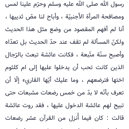
رسول الله صلى الله علیه وسلم وحرّم علینا لمس
ومصافحة المرأة الأجنبیّة ، وأباح لنا مصّ ثدییها ،
أنا لم أفهم المقصود من وضع مثل هذا الحدیث
ولکنّ المسألة لم تقف عند حدّ الحدیث بل تعدّاه
وأصبح سنّة متّبعة ، فکانت عائشة تبعث بالرّجال
الذین کانت تحب أن یدخلوا علیها إلى ام کلثوم
اختها فترضعهم ، وما علیك أیّها القاريء إلّا أن
تعرف بأنّه لا بدّ من خمس رضعات مشبعات حتى
تبیح لهم عائشة الدخول علیها ، فقد روت عائشة
قالت : کان فيما أُنزل من القرآن عشر رضعات