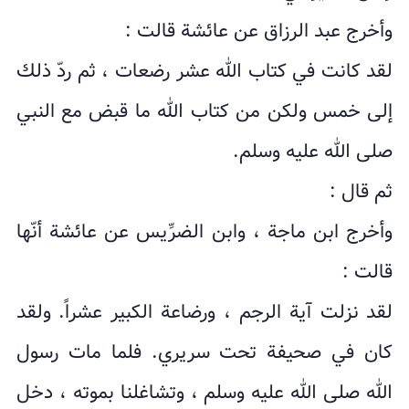
وأخرج عبد الرزاق عن عائشة قالت :
لقد کانت في کتاب الله عشر رضعات ، ثم ردّ ذلك
إلى خمس ولکن من کتاب الله ما قبض مع النبي
صلى الله علیه وسلم.
ثم قال :
وأخرج ابن ماجة ، وابن الضرِّیس عن عائشة أنّها
قالت :
لقد نزلت آیة الرجم ، ورضاعة الکبیر عشراً. ولقد
کان في صحیفة تحت سریري. فلما مات رسول
الله صلى الله علیه وسلم ، وتشاغلنا بموته ، دخل