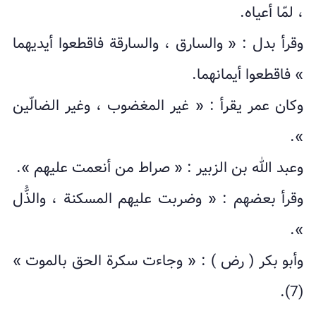
، لمّا أعیاه.
وقرأ بدل : « والسارق ، والسارقة فاقطعوا أیدیهما
» فاقطعوا أیمانهما.
وکان عمر یقرأ : « غیر المغضوب ، وغیر الضالّین
».
وعبد الله بن الزبیر : « صراط من أنعمت علیهم ».
وقرأ بعضهم : « وضربت علیهم المسکنة ، والذُّل
».
وأبو بکر ( رض ) : « وجاءت سکرة الحق بالموت »
(7).