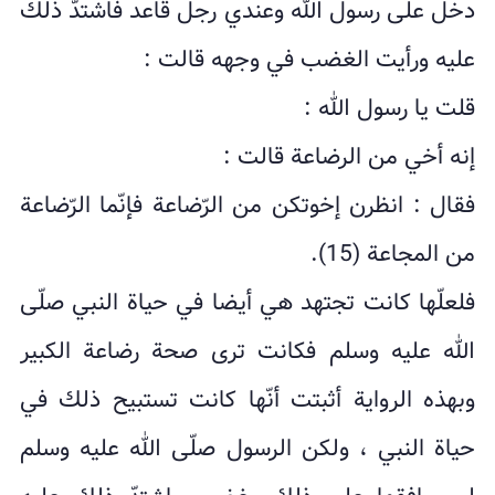
دخل على رسول الله وعندي رجل قاعد فاشتدّ ذلك
علیه ورأیت الغضب في وجهه قالت :
قلت یا رسول الله :
إنه أخي من الرضاعة قالت :
فقال : انظرن إخوتکن من الرّضاعة فإنّما الرّضاعة
من المجاعة (15).
فلعلّها کانت تجتهد هي أیضا في حیاة النبي صلّى
الله علیه وسلم فکانت ترى صحة رضاعة الکبیر
وبهذه الروایة أثبتت أنّها کانت تستبیح ذلك في
حیاة النبي ، ولکن الرسول صلّى الله علیه وسلم