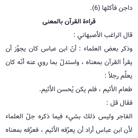
داجن فأکلها (6).
قراءة القرآن بالمعنى
قال الراغب الأصبهاني :
وذکر بعض العلماء : أنّ ابن عباس کان یجوِّز أن
یقرأ القرآن بمعناه ، واستدلّ بما روي عنه أنّه کان
یعلِّم رجلاً :
طعام الأثیم ، فلم یکن یُحسن الأثیم.
فقال قل :
الفاجر ولیس ذلك بشيء فيما ذکره جلّ العلماء
لأن ابن عباس أراد أن یعرِّفه الأثیم ، فعرِّفه بمعناه