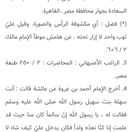
السعادة بجوار محافظة مصر ـ القاهرة.
(*) فضل : أي مکشوفة الرأس والصورة. وقيل عليّ
ثوب واحد لا إزار تحته . عن هامش موطأ الإمام مالك
٢ / ٦٠٦.
3. الراغب الأصبهاني : المحاضرات : ٢ / ٢٥٠ طبعة
مصر.
4. أخرج الإمام أحمد بن عروة عن عائشة قالت : أنت
سهلة بنت سهیل رسول الله صلى الله علیه وسلم
فقالت له ، یا رسول الله إنّ سالماً کان منا حیث قد
علمت إنا کنّا نعدّه ولداً فکان یدخل عليّ کیف شاء لا