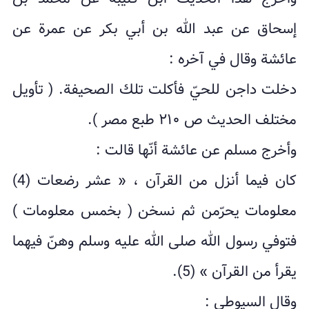
إسحاق عن عبد الله بن أبي بکر عن عمرة عن
عائشة وقال في آخره :
دخلت داجن للحيّ فأکلت تلك الصحیفة. ( تأویل
مختلف الحدیث ص ۲۱۰ طبع مصر ).
وأخرج مسلم عن عائشة أنّها قالت :
کان فيما أنزل من القرآن ، « عشر رضعات (4)
معلومات یحرّمن ثم نسخن ( بخمس معلومات )
فتوفي رسول الله صلى الله علیه وسلم وهنّ فيهما
یقرأ من القرآن » (5).
وقال السیوطي :