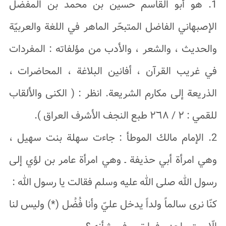
1. هو أبو القاسم حسین بن محمد بن المفضل
الإصبهاني الفاضل المتبحّر الماهر في اللغة والعربیّة
والحدیث ، والشعر ، والأدب من مؤلفاته : المفردات
في غریب القرآن ، أفانین البلاغة ، المحاضرات ،
الذریعة إلى مکارم الشریعة. انظر : ( الکنى والألقاب
للقمي : ٢ / ۲٦٨ طبع النجف الأشرف العراق ).
2. الإمام مالك الموطأ : جاءت سهلة بنت سهیل ،
وهي امرأة أبي حذیفة ـ وهي امرأة عامر بن لؤي إلى
رسول الله صلى الله علیه وسلم فقالت یا رسول الله :
کنّا نرى سالماً ولداً یدخل عليّ وأنا فُضُل (*) ولیس لنا