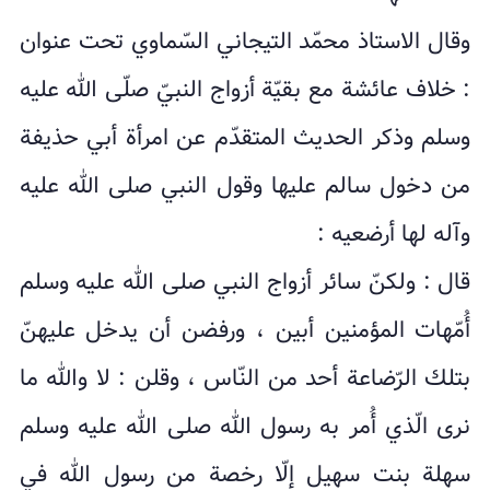
وقال الاستاذ محمّد التيجاني السّماوي تحت عنوان
: خلاف عائشة مع بقیّة أزواج النبيّ صلّى الله علیه
وسلم وذکر الحدیث المتقدّم عن امرأة أبي حذیفة
من دخول سالم علیها وقول النبي صلى الله علیه
وآله لها أرضعیه :
قال : ولکنّ سائر أزواج النبي صلى الله علیه وسلم
أُمّهات المؤمنین أبین ، ورفضن أن یدخل علیهنّ
بتلك الرّضاعة أحد من النّاس ، وقلن : لا والله ما
نرى الّذي أُمر به رسول الله صلى الله علیه وسلم
سهلة بنت سهیل إلّا رخصة من رسول الله في