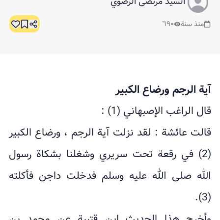
السيد مرتضى الرضوي
منذ سنة
٦٩٠
آیة الرجم ورضاع الکبیر
قال الراغب الإصبهاني (1) :
قالت عائشة : لقد نزلت آیة الرجم ، ورضاع الکبیر
(2) في رقعة تحت سریري وشغلنا بشکاة رسول
الله صلى الله علیه وسلم فدخلت داجن فأکلته
(3).
وأخرج هذا الحدیث ابن قتیبة عن محمد بن