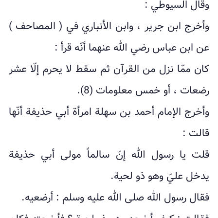
وقال السیوطي :
وأخرج ابن جریر ، وابن الأنباري في ( المصاحف )
عن ابن عباس رضي الله عنهما أنّه قرأ :
کان ممّا نزل من القرآن ثم سقط لا یحرم إلّا عشر
رضعات ، أو خمس معلومات (8).
وأخرج الإمام أحمد بن سهلة امرأة أبي حذیفة أنّها
قالت :
قلت یا رسول الله إنّ سالماً مولى أبي حذیفة
یدخل عليّ وهو ذو لحیة.
فقال رسول الله صلى الله علیه وسلم : أرضعیه.