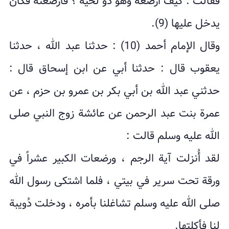
فقالت : کیف أرضعه وهو ذو لحیة ؟ فأرضعته فکان
یدخل علیها (9).
وقال الإمام أحمد (10) : حدثنا عبد الله ، حدثنا
یعقوب قال : حدثنا أبي عن ابن إسحاق قال :
حدثني عبد الله بن أبي بکر بن عمرو بن حزم ، عن
عمرة بنت عبد الرحمن عن عائشة زوج النبي صلى
الله علیه وسلم قالت :
لقد أُنزلت آیة الرجم ، ورضعات الکبیر عشراً في
ورقة تحت سریر في بیتي ، فلما اشتکى رسول الله
صلى الله علیه وسلم تشاغلنا بأمره ، ودخلت دُویبة
لنا فأکلتها.