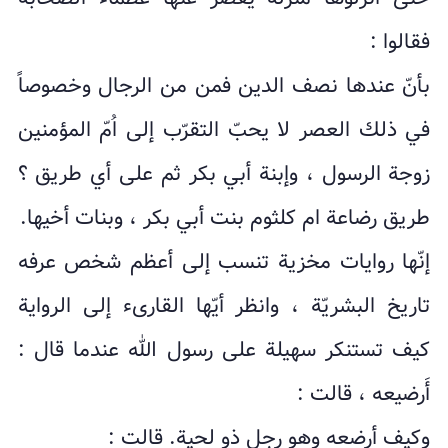
فقالوا :
بأنّ عندها نصف الدین فمن من الرجال وخصوصاً
في ذلك العصر لا یحبّ التقرّب إلى اُمّ المؤمنین
زوجة الرسول ، وإبنة أبي بکر ثم على أي طریق ؟
طریق رضاعة ام کلثوم بنت أبي بکر ، وبنات أخیها.
إنّها روایات مخزیة تنسب إلى أعظم شخص عرفه
تاریخ البشریّة ، وانظر أیّها القارىء إلى الروایة
کیف تستنکر سهیلة على رسول الله عندما قال :
أَرضیعه ، قالت :
وکیف أرضعه وهو رجل ذو لحیة. قالت :