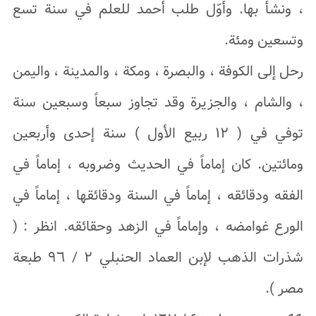
، ونشأ بها. وأوّل طلب أحمد للعلم في سنة تسع
وتسعین ومئة.
رحل إلى الکوفة ، والبصرة ، ومکة ، والمدینة ، والیمن
، والشام ، والجزیرة وقد تجاوز سبعاً وسبعین سنة
توفي في ( ۱۲ ربیع الأول ) سنة إحدى وأربعین
ومائتین. کان إماماً في الحدیث وضروبه ، إماماً في
الفقه ودقائقه ، إماماً في السنة ودقائقها ، إماماً في
الورع غوامضه ، وإماماً في الزهد وحقائقه. انظر : (
شذرات الذهب لإبن العماد الحنبلي ٢ / ٩٦ طبعة
مصر ).