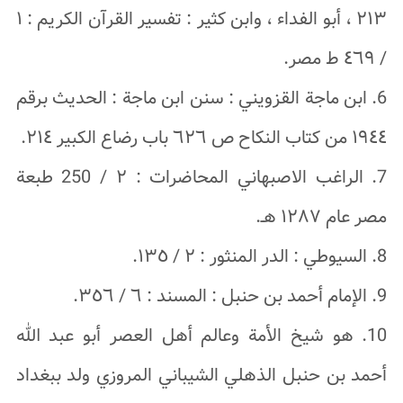
۲۱۳ ، أبو الفداء ، وابن کثیر : تفسیر القرآن الکریم : ١
/ ٤٦٩ ط مصر.
6. ابن ماجة القزویني : سنن ابن ماجة : الحدیث برقم
١٩٤٤ من کتاب النکاح ص ٦٢٦ باب رضاع الکبیر ٢١٤.
7. الراغب الاصبهاني المحاضرات : ۲ / 250 طبعة
مصر عام ١٢٨٧ هـ.
8. السیوطي : الدر المنثور : ٢ / ١٣٥.
9. الإمام أحمد بن حنبل : المسند : ٦ / ٣٥٦.
10. هو شیخ الأمة وعالم أهل العصر أبو عبد الله
أحمد بن حنبل الذهلي الشیباني المروزي ولد ببغداد