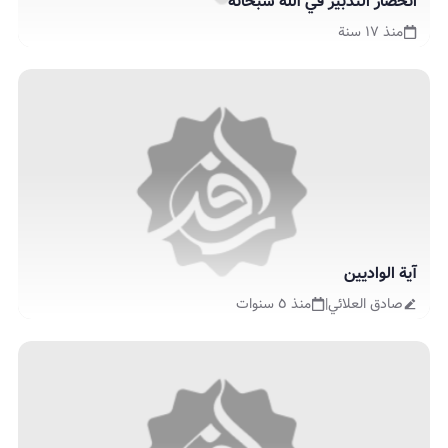
انحصار التّدبير في الله سبحانه
منذ ١٧ سنة
آية الواديين
صادق العلائي
|
منذ ٥ سنوات