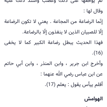
لم یوافقها على ذلك وغضب واشتدّ ذلك علیه
وقال لها :
إنّما الرضاعة من المجاعة . یعني لا تکون الرضاعة
إلّا للصبیان الذین لا ینفذون إلّا بالرضاعة.
فهذا الحدیث یبطل رضاعة الکبیر کما لا یخفى
(16).
وأخرج ابن جریر ، وابن المنذر ، وابن أبي حاتم
عن ابن عباس رضي الله عنهما :
أفلم ییأس یقول : یعلم (17).
الهوامش