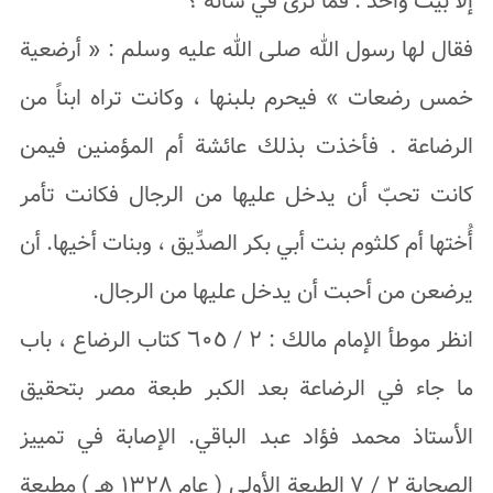
إلّا بیت واحد . فما ترى في شأنه ؟
فقال لها رسول الله صلى الله علیه وسلم : « أرضعیة
خمس رضعات » فيحرم بلبنها ، وکانت تراه ابناً من
الرضاعة . فأخذت بذلك عائشة أم المؤمنین فيمن
کانت تحبّ أن یدخل علیها من الرجال فکانت تأمر
أُختها أم کلثوم بنت أبي بکر الصدِّیق ، وبنات أخیها. أن
یرضعن من أحبت أن یدخل علیها من الرجال.
انظر موطأ الإمام مالك : ٢ / ٦٠٥ کتاب الرضاع ، باب
ما جاء في الرضاعة بعد الکبر طبعة مصر بتحقیق
الأستاذ محمد فؤاد عبد الباقي. الإصابة في تمییز
الصحابة ۲ / ٧ الطبعة الأولى ( عام ۱۳۲۸ هـ ) مطبعة