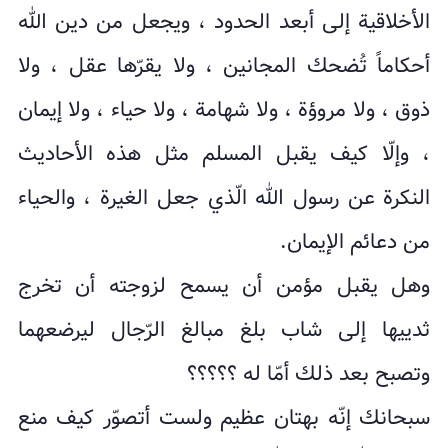
الأخلاقیة إلى أبعد الحدود ، ویجعل من دین الله
أحکاماً تُضحك المجانین ، ولا یقرّها عقل ، ولا
ذوق ، ولا مروؤة ، ولا شهامة ، ولا حیاء ، ولا إیمان
، وإلّا کیف یقبل المسلم مثل هذه الأحادیث
النکرة عن رسول الله الّذي جعل الغیرة ، والحیاء
من دعائم الإیمان.
وهل یقبل مؤمن أن یسمح لزوجته أن تخرج
ثدییها إلى شاب بلغ مبالغ الرّجال لیرضعهما
وتصبح بعد ذلك أمّا له ؟؟؟؟؟
سبحانك إنّه بهتان عظیم ولست أتصوّر کیف منع