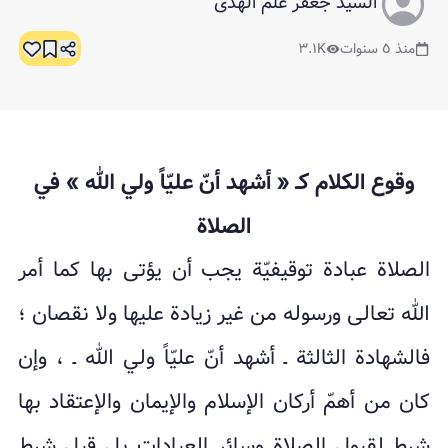
السيّد جعفر علم الهدى
منذ ٥ سنوات
٣.١K
وقوع الكلام كـ « أشهد أنّ عليّاً ولي الله » في
الصلاة
الصلاة عبادة توقيفيّة يجب أن يؤتى بها كما أمر
الله تعالى ورسوله من غير زيادة عليها ولا نقصان ؛
فالشهادة الثالثة ـ أشهد أنّ عليّاً ولي الله ـ ، وإن
كان من أهمّ أركان الإسلام والإيمان والإعتقاد بها
شرط لقبول الصلاة وسائر العبادات بل قيل شرط