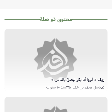
محتوى ذو صلة
زيف « مُروا أبا بكر ليصلّ بالناس »
باسل محمّد بن خضراء
|
منذ ١٠ سنوات