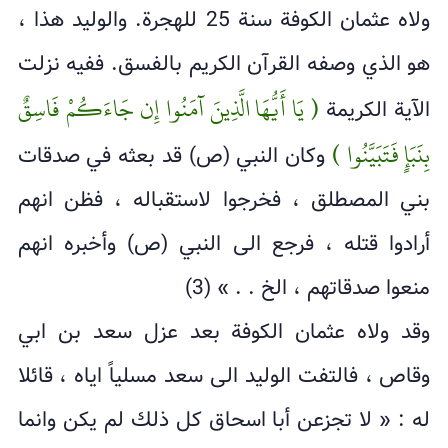
ولاه عثمان الكوفة سنة 25 للهجرة. والوليد هذا ،
هو الذي وصفه القرآن الكريم بالفسق. ففيه نزلت
( يَا أَيُّهَا الَّذِينَ آمَنُوا إِن جَاءَكُمْ فَاسِقٌ
الآية الكريمة
بِنَبَإٍ فَتَبَيَّنُوا )
وكان النبي (ص) قد بعثه في صدقات
بني المصطلق ، فخرجوا لاستقباله ، فظن انهم
أرادوا قتله ، فرجع الى النبي (ص) وأخبره انهم
منعوا صدقاتهم ، الخ . . » (3)
وقد ولاه عثمان الكوفة بعد عزل سعد بن ابي
وقاص ، فالتفت الوليد الى سعد مسلياً اياه ، قائلا
له : « لا تجزعن أبا اسحاق كل ذلك لم يكن وانما