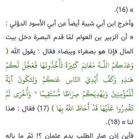
» (16).
وأخرج ابن أبي شيبة أيضاً عن أبي الأسود الدؤلي :
« أن الزبير بن العوام لمّا قدم البصرة دخل بيت
(
المال فإذا هو بصفراء وبيضاء فقال : يقول الله
وَعَدَكُمُ اللَّـهُ مَغَانِمَ كَثِيرَةً تَأْخُذُونَهَا فَعَجَّلَ لَكُمْ
هَـٰذِهِ وَكَفَّ أَيْدِيَ النَّاسِ عَنكُمْ وَلِتَكُونَ آيَةً
لِّلْمُؤْمِنِينَ وَيَهْدِيَكُمْ صِرَاطًا مُّسْتَقِيمًا * وَأُخْرَى لَمْ
تَقْدِرُوا عَلَيْهَا قَدْ أَحَاطَ اللَّهُ بِهَا )
(17) فقال : هذا
لنا » (18).
فأين إذن صار الطلب بدم عثمان ؟! ثمّ ما باله