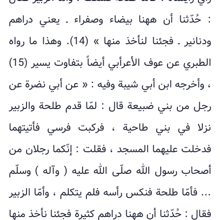
: حُدّثنا أن ههنا بيضاء وصفراء ـ يعني دراهم
ودنانير ـ فجئنا لنأخذ منها » (14). وهذا ما رواه
الطبري عن عوف الأعرأبي أيضاً بتفاوت يسير (15)
، وأخرجه ابن أبي شيبة وفيه : « عن أبي نضرة عن
رجل من بني ضبيعة قال : لمّا قدم طلحة والزبير
نزلا في بني طاحية ، فركبت فرسي فأتيتهما
فدخلت عليهما المسجد ، فقلت : إنّكما رجلان من
أصحاب رسول الله صلّى الله عليه ( وآله ) وسلّم
... فأمّا طلحة فنكس رأسه فلم يتكلم ، وأمّا الزبير
فقال : حُدّثنا أن ههنا دراهم كثيرة فجئنا نأخذ منها