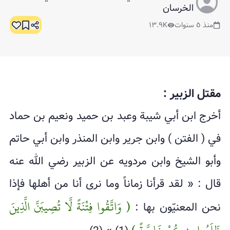
الخرسان
منذ ٥ سنوات
١٣.٩K
مقتل الزبير :
أخرج ابن أبي شيبة وعبد بن حميد ونعيم بن حماد
في ( الفتن ) وابن جرير وابن المنذر وابن أبي حاتم
وأبو الشيخ وابن مردويه عن الزبير رضي الله عنه
قال : « لقد قرأنا زماناً وما نرى أنا من أهلها فإذا
( وَاتَّقُوا فِتْنَةً لَّا تُصِيبَنَّ الَّذِينَ
نحن المعنيّون بها :