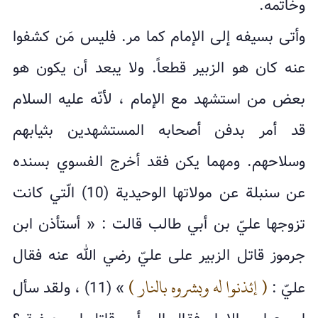
وخاتمه.
وأتى بسيفه إلى الإمام كما مر. فليس مَن كشفوا
عنه كان هو الزبير قطعاً. ولا يبعد أن يكون هو
بعض من استشهد مع الإمام ، لأنّه عليه السلام
قد أمر بدفن أصحابه المستشهدين بثيابهم
وسلاحهم. ومهما يكن فقد أخرج الفسوي بسنده
عن سنبلة عن مولاتها الوحيدية (10) الّتي كانت
تزوجها عليّ بن أبي طالب قالت : « أستأذن ابن
جرموز قاتل الزبير على عليّ رضي الله عنه فقال
( إئذنوا له وبشروه بالنار )
عليّ :
» (11) ، ولقد سأل