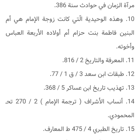
مرآة الزمان في حوادث سنة 386.
10. وهذه الوحيدية الّتي كانت زوجة الإمام هي أم
البنين فاطمة بنت حزام أم أولاده الأربعة العباس
وأخوته.
11. المعرفة والتاريخ 2 / 816.
12. طبقات ابن سعد 3 / ق 1 / 77.
13. تهذيب تاريخ ابن عساكر 5 / 368.
14. أنساب الأشراف ( ترجمة الإمام ) 2 / 270 تحـ
المحمودي.
15. تاريخ الطبري 4 / 475 ط المعارف.