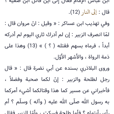
ابن عباس الإمام فقال إلى أين قاتل ابن صفية ؟
إلى النار
قال :
(12).
وفي تهذيب ابن عساكر : « وقيل : انّ مروان قال :
لمّا انصرف الزبير : إن لم أدرك ثاري اليوم لم أدركه
أبداً ، فرماه بسهم فقتله ( ؟ ) » (13) وهذا على
ذمة الرواة ، والأشهر الأوّل.
وروى البلاذري بسنده عن أبي نضرة قال : « قال
رجل لطلحة والزبير : إنّ لكما صحبة وفضلاً ،
فأخبراني عن مسير كما هذا وقتالكما أشيء أمركما
به رسول الله صلّى الله عليه ( وآله ) وسلّم ؟ أم
رأي رأيتماه ؟ فأما طلحة فسكت ، وأمّا الزبير فقال