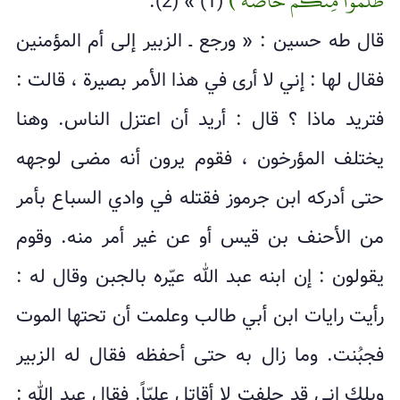
ظَلَمُوا مِنكُمْ خَاصَّةً )
(1) » (2).
قال طه حسين : « ورجع ـ الزبير إلى أم المؤمنين
فقال لها : إني لا أرى في هذا الأمر بصيرة ، قالت :
فتريد ماذا ؟ قال : أريد أن اعتزل الناس. وهنا
يختلف المؤرخون ، فقوم يرون أنه مضى لوجهه
حتى أدركه ابن جرموز فقتله في وادي السباع بأمر
من الأحنف بن قيس أو عن غير أمر منه. وقوم
يقولون : إن ابنه عبد الله عيّره بالجبن وقال له :
رأيت رايات ابن أبي طالب وعلمت أن تحتها الموت
فجبُنت. وما زال به حتى أحفظه فقال له الزبير
ويلك إني قد حلفت لا أقاتل عليّاً. فقال عبد الله :