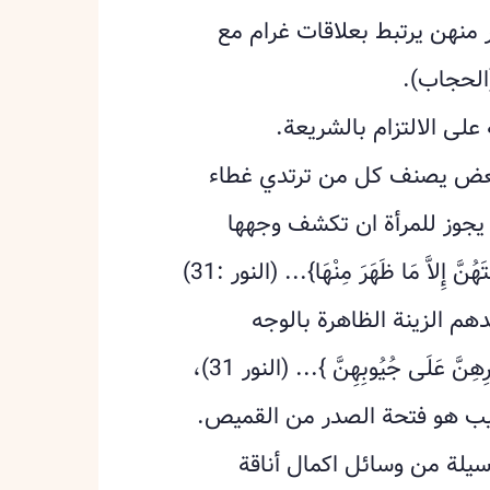
ير منهن يرتبط بعلاقات غرام مع
الحجاب).
لى الالتزام بالشريعة.
لبعض يصنف كل من ترتدي غطاء
 يجوز للمرأة ان تكشف وجهها
وكفيها أخذًا من قول الله تعالى: {وَلا يُبْدِينَ زِينَتَهُنَّ إِلاَّ مَا ظَهَرَ مِنْهَا}... (النور :31)
م الزينة الظاهرة بالوجه
والكفين وأخذًا من قوله تعالى: {وَلْيَضْرِبْنَ بِخُمُرِهِنَّ عَلَى جُيُوبِهِنَّ }... (النور 31)،
جيب هو فتحة الصدر من القميص.
سيلة من وسائل اكمال أناقة