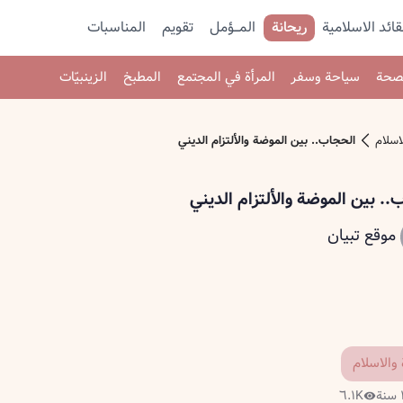
قائد الاسلامية
ريحانة
المـــؤمل
تقویم
المناسبات
صحة
سياحة وسفر
المرأة في المجتمع
المطبخ
الزينبيّات
لاسلام
الحجاب.. بين الموضة والألتزام الديني
.. بين الموضة والألتزام الديني
موقع تبيان
 والاسلام
٦.١K