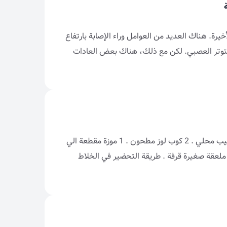
يرة. هناك العديد من العوامل وراء الإصابة بارتفاع
التوتر العصبي. لكن مع ذلك، هناك بعض العادات
المقادير 4 اشخاص 2 كوب تمر طازج منزوع العجوة . 1 كوب حليب محلي . 2 كوب لوز مطحون . 1 موزة مقطعة الي
رائح . 1/2 كوب حبيبات الشكولا . 1/4 جوز الهند مطحون . 1 ملعقة صغيرة قرفة . طريقة التحضير في الخلاط