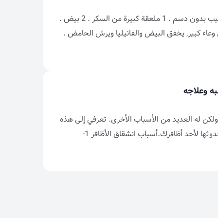
المقادير 4 اشخاص 1 كوب ونصف من الدقيق . 2 كوب من الحليب بدون دسم . 1 ملعقة كبيرة من السكر . 2 بيض .
لتحضير فى وعاء كبير, يخفق البيض والفانيليا ويرش الحامض .
ه وعلاجه
، ولكن له العديد من الأسباب الأخرى. تعرفي إلى هذه
الأسباب، سبل منعها وكيفية التعامل مع هذه الحالة في حالة حدوثها لأحد أظافرك.أسباب انشقاق الأظافر 1-