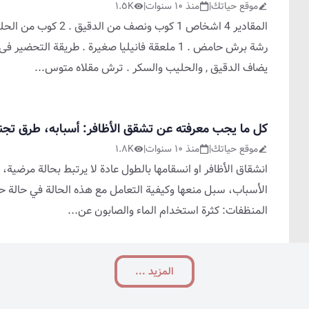
موقع حياتك
|
منذ ١٠ سنوات
|
١.٥K
رشة برش حامض . 1 ملعقة فانيليا صغيرة . طريقة ا
يضاف الدقيق , والحليب والسكر . ترش مقلاه متوس
...
كل ما يجب معرفته عن تشقق الأظافر: أسبابه، طرق تجنب
موقع حياتك
|
منذ ١٠ سنوات
|
١.٨K
انشقاق الأظافر او انسقامها بالطول عادة لا يرتبط بحالة مرضية
المنظفات: كثرة استخدام الماء والصابون عن
...
المزید ...