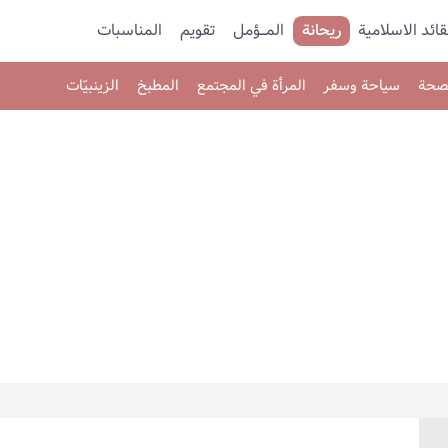
قائد الاسلامية
ريحانة
المـــؤمل
تقویم
المناسبات
صحة
سياحة وسفر
المرأة في المجتمع
المطبخ
الزينبيّات