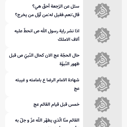
سئل عن الرّجعة أحقّ هي؟
قال:نعم.فقيل له:من أوّل من يخرج؟
اذا نشر راية رسول الله ص انحطّ عليه
ألاف الاملك
حال الحجّة عج الان كحال النّبيّ ص قبل
ظهور النّبوّة
شهادة الامام الرضا ع بامامته و غيبته
عج
خمس قبل قيام القائم عج
القائم منّا الّذي يطهّر اللّه عزّ و جلّ به