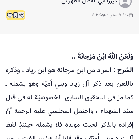
ميرزا أبي الفضل الطهراني
منذ ٥ سنوات
١١.٢K
وَلَعَنَ اللهُ ابْنَ مَرْجانَةَ ..
الشرح :
المراد من ابن مرجانة هو ابن زياد ، وذكره
باللعن بعد ذكر آل زياد وبني اُميّة وهو يشمله ـ
كما مرّ في التحقيق السابق ـ لخصوصيّة له في قتل
سيّد الشهداء ، واحتمل المجلسي عليه الرحمة أنّ
إفراده بالذكر لخبث مولده فلا يشمله حينئذٍ لفظ
آل زيادٍ وبني اُميّة ، وقد قلنا أنّ هذين الفرعين من