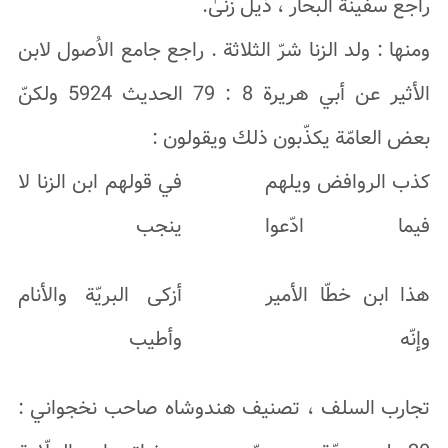
راجع سفينة البحار ، ذيل زنىٰ.
ومنها : ولد الزنا شرّ الثلاثة . راجع جامع الاُصول لابن
الأثير عن أبي هريرة 8 : 79 الحديث 5924 ولكنّ
بعض العامّة يكذّبون ذلك ويقولون :
كذب الروافض ويلهم
في قولهم ابن الزنا لا
فيما ادّعوا
ينجب
هذا ابن خطّا الأمير
أزكى البريّة والأنام
وإنّه
وأطيب
تجارب السلف ، تصنيف هندوشاه صاحب نخجواني :