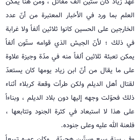
عهد زياد كان ستّين ألف مقاتل ، ومن هنا يمكن
العلم بما ورد في الأخبار المعتبرة من أنّ عدد
الخارجين على الحسين كانوا ثلاثين ألفاً ولا غرابة
في ذلك ؛ لأنّ الجيش الذي قوامه ستّون ألفاً
يمكن تعبئة ثلاثين ألفاً منه في مدّة وجيزة علاوة
على ما يقال من أنّ ابن زياد يومها كان يستعدّ
لقتال أهل الديلم ولكن طرأت وقعة كربلاء أثناء
ذلك فحوّلت وجهه إليها دون بلاد الديلم ، وبناءاً
على هذا لا استبعاد في كثرة الجنود وتتابعها ،
فلعنة الله عليه وعلى جنوده.
وفي سنة سبع وستّين هجريّة ـ وكان عمره تسعاً