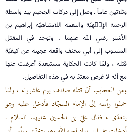
وثلاثين عاماً ـ وصل إلى دركات الجحيم بيد واسطة
الرحمة الإلۤهيّة والنعمة اللامتناهيّة إبراهيم بن
الأشتر رضي الله عنهما ، وتوجد في المقتل
المنسوب إلى أبي مخنف واقعة عجيبة عن كيفيّة
قتله ، ولمّا كانت الحكاية مستبعدة أعرضت عنها
مع أنّه لا غرض معتدّ به في هذه التفاصيل.
ومن العجايب أنّ قتله صادف يوم عاشوراء ، ولمّا
حملوا رأسه إلى الإمام السجّاد فاُدخل عليه وهو
يتغدّى ، فقال عليّ بن الحسين عليهما السلام :
اُدخلت على ابن زياد لعنه الله وهو يتغدّى ورأس أبي