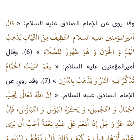
قال
وقد روي عن الإمام الصادق عليه السلام: «
أميرالمؤمنين عليه السلام: النَّظِيفُ مِنَ الثِّيَابِ يُذْهِبُ
الْهَمَّ وَ الْحَزَنَ وَ هُوَ طَهُورٌ لِلصَّلَاةِ
» (6). وقال
نِعْمَ الْبَيْتُ الْحَمَّامُ
أميرالمؤمنين عليه السلام: «
تُذَكَّرُ فِيهِ النَّارُ وَ يَذْهَبُ بِالدَّرَنِ
» (7). وقد روي عن
إِنَّ اللَّهَ تَعَالَى يُحِبُّ
الإمام الصادق عليه السلام: «
الْجَمَالَ وَ التَّجْمِيلَ، وَ يَكْرَهُ الْبُؤْسَ وَ التَّبَاؤُسَ، فَإِنَّ
اللَّهَ عَزَّ وَ جَلَّ إِذَا أَنْعَمَ عَلَى عَبْدٍ نِعْمَةً أَحَبَّ أَنْ يَرَى
عَلَيْهِ أَثَرَهَا. قِيلَ: وَ كَيْفَ ذَلِكَ قَالَ: يُنَظِّفُ ثَوْبَهُ، وَ