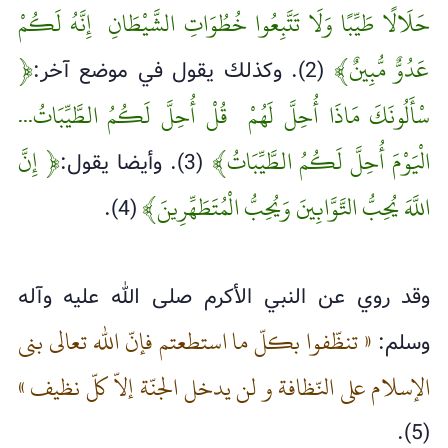
حَلَالًا طَيِّبًا وَلَا تَتَّبِعُوا خُطُوَاتِ الشَّيْطَانِ إِنَّهُ لَكُمْ
عَدُوٌّ مُّبِينٌ﴾
﴿
(2). وكذلك يقول في موضع آخر:
سْأَلُونَكَ مَاذَا أُحِلَّ لَهُمْ قُلْ أُحِلَّ لَكُمُ الطَّيِّبَاتُ...
الْيَوْمَ أُحِلَّ لَكُمُ الطَّيِّبَاتُ﴾
﴿ إِنَّ
(3). وأيضا يقول:
اللَّهَ يُحِبُّ التَّوَّابِينَ وَيُحِبُّ الْمُتَطَهِّرِينَ﴾
(4).
وقد روي عن النبي الأكرم صلى الله عليه وآله
« تنظّفوا بكلّ ما استطعتم فإنّ اللّٰه تعالى بنى
وسلم:
الإسلام على النّظافة و لن يدخل الجنّة إلاّ كلّ نظيف »
(5).