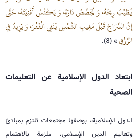
يُطَيِّبُ رِيحَهُ، وَ يُجَصِّصُ دَارَهُ، وَ يَكْنُسُ أَفْنِيَتَهُ، حَتَّى
إِنَّ السِّرَاجَ قَبْلَ مَغِيبِ الشَّمْسِ يَنْفِي الْفَقْرَ، وَ يَزِيدُ فِي
الرِّزْقِ
» (8).
ابتعاد الدول الإسلامية عن التعليمات
الصحية
الدول الإسلامية، بوصفها مجتمعات تلتزم بمبادئ
وتعاليم الدين الإسلامي، ملزمة بالاهتمام