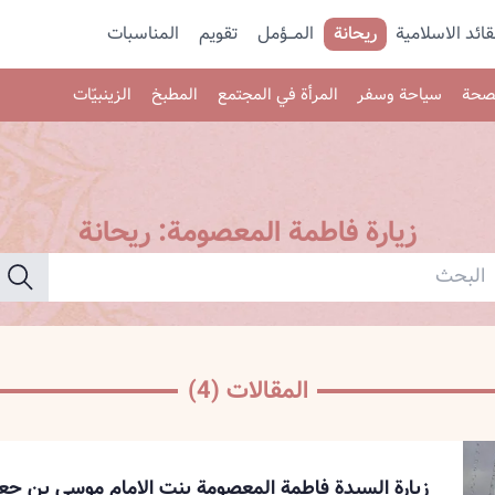
قائد الاسلامية
ريحانة
المـــؤمل
تقویم
المناسبات
صحة
سياحة وسفر
المرأة في المجتمع
المطبخ
الزينبيّات
زيارة فاطمة المعصومة
:
ريحانة
المقالات (4)
زيارة السيدة فاطمة المعصومة بنت الإمام موسى بن جعف