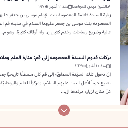
الشيخ مهدي المجاهد
|
منذ ٣ أشهر
|
١٩٧
زيارة السيدة فاطمة المعصومة بنت الإمام موسى بن جعفر عليهم
المعصومة بنت موسى بن جعفر عليهما السلام في مدينة قم ال
عالية وضريح وساحات وخدم كثيرون، وله أوقاف كثيرة. وهو م
...
برکات قدوم السيدة المعصومة إلى قم: منارة العلم وملاذ
|
منذ ١٠ أشهر
|
٤٦٣
إنّ دخول تلك السيّدة السماويّة إلى قم كان منعطفًا تاريخيًّا ج
تصبح حرماً لأهل البيت عليهم السلام، ومركزاً للعلم والروحانيّة
كلّ مكان لزيارة مرقدها ال
...