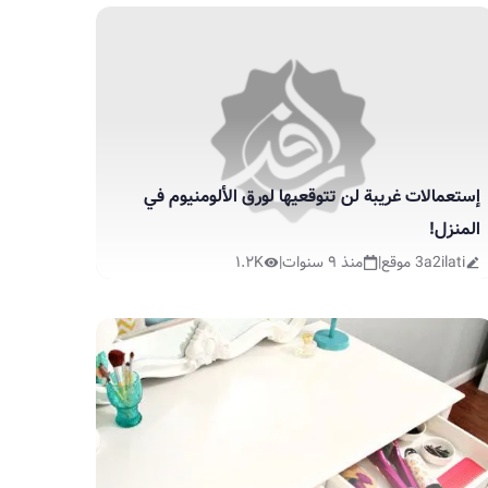
إستعمالات غريبة لن تتوقعيها لورق الألومنيوم في
المنزل!
3a2ilati موقع
|
منذ ٩ سنوات
|
١.٢K