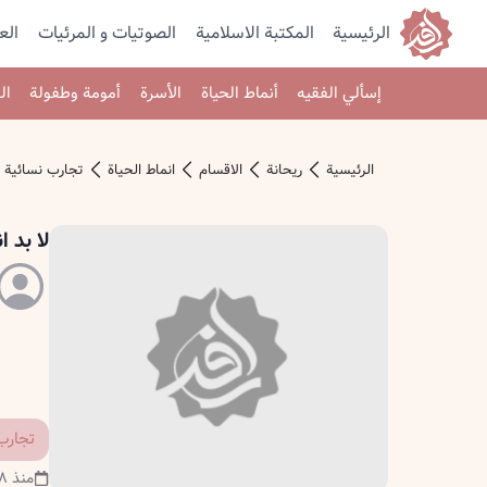
الرئيسية
المكتبة الاسلامية
الصوتیات و المرئیات
الع
إسألي الفقيه
أنماط الحياة
الأسرة
أمومة وطفولة
ال
الرئیسیة
ريحانة
الاقسام
انماط الحياة
تجارب نسائية
لا بد 
تجارب
منذ ٨ سنوات