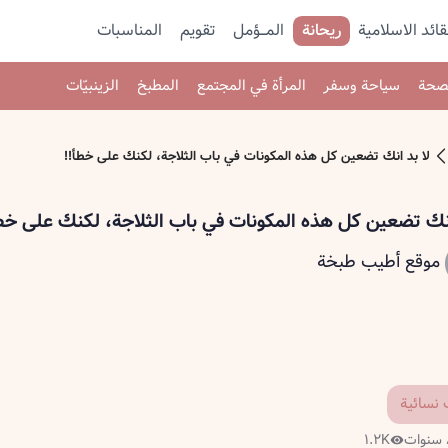
قائد الاسلامية
ريحانة
المـــؤمل
تقویم
المناسبات
صحة
سياحة وسفر
المرأة في المجتمع
المطبخ
الزينبيّات
لا بد انك تضعين كل هذه المكونات في باب الثلاجة، لكنك على خطأ!!
انك تضعين كل هذه المكونات في باب الثلاجة، لكنك على خطأ
موقع أطيب طبخة
 نسائية
١.٢K