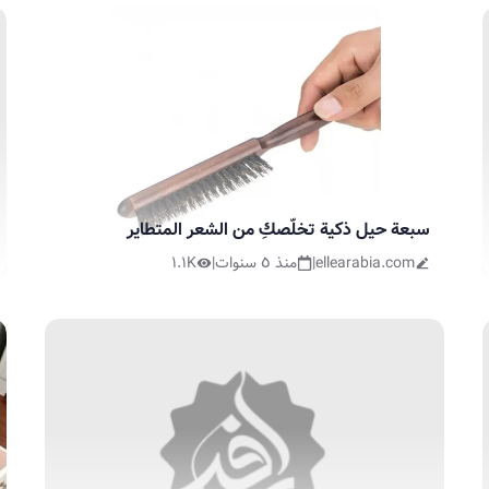
سبعة حيل ذكية تخلّصكِ من الشعر المتطاير
ellearabia.com
|
منذ ٥ سنوات
|
١.١K