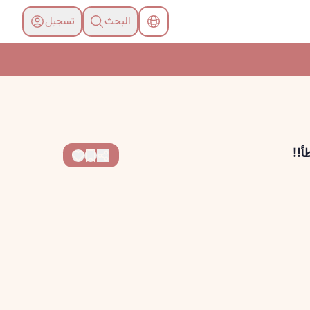
البحث
تسجیل
!!