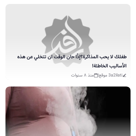
طفلك لا يحب المذاكرة؟إذًا حان الوقت ان تتخلي عن هذه
الأساليب الخاطئة!
3a2ilati موقع
|
منذ ٨ سنوات