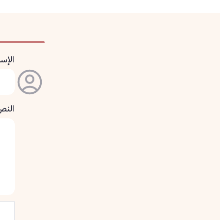
الإس
النص