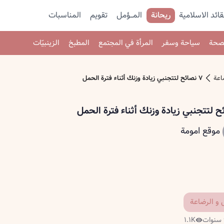
قائد الاسلامية
ريحانة
المـــؤمل
تقویم
المناسبات
صحة
سياحة وسفر
المرأة في المجتمع
المطبخ
الزينبيّات
اعة
٧ نصائح لتتجنبي زيادة وزنك أثناء فترة الحمل
موقع امومة
 و الرضاعة
١.١K