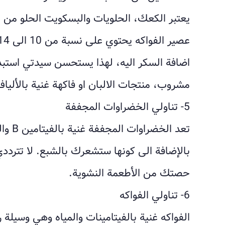
يعتبر الكعك، الحلويات والبسكويت الحلو من ال
اضافة السكر اليه، لهذا يستحسن سيدتي استبد
مشروب، منتجات الالبان او فاكهة غنية بالألياف
5- تناولي الخضراوات المجففة
تعد ال
بالإضافة الى كونها ستشعرك بالشبع. لا تتردد
حصتك من الأطعمة النشوية.
6- تناولي الفواكه
الفواكه غنية بالفيتامينات والمياه وهي وسيلة