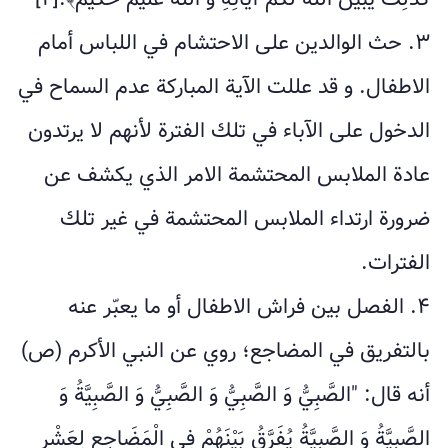
۳. حث الوالدين على الاحتشام في اللباس أمام
الاطفال. و قد عللت الآية المباركة عدم السماح في
الدخول على الآباء في تلك الفترة لأنهم لا يرتدون
عادة الملابس المحتشمة الامر الذي يكشف عن
ضرورة ارتداء الملابس المحتشمة في غير تلك
الفترات.
۴. الفصل بين فراش الاطفال أو ما يعبّر عنه
بالتفريق في المضاجع؛ روي عن النبي الأكرم (ص)
أنه قال: "الصَّبِيُّ وَ الصَّبِيُّ وَ الصَّبِيُّ وَ الصَّبِيَّةُ وَ
الصَّبِيَّةُ وَ الصَّبِيَّةُ يُفَرَّقُ بَيْنَهُمْ فِي الْمَضَاجِعِ لِعَشْرِ