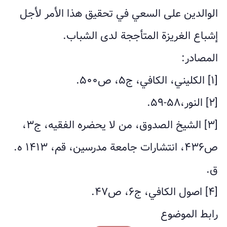
الوالدين على السعي في تحقيق هذا الأمر لأجل
إشباع الغريزة المتأججة لدى الشباب.
المصادر:
[۱] الكليني، الكافي، ج۵، ص۵۰۰.
[٢] النور،۵۸-۵۹.
[۳] الشيخ الصدوق، من لا يحضره الفقيه، ج۳،
ص۴۳۶، انتشارات جامعة مدرسين، قم، ۱۴۱۳ ه.
ق.
[۴] اصول الكافي، ج۶، ص۴۷.
رابط الموضوع