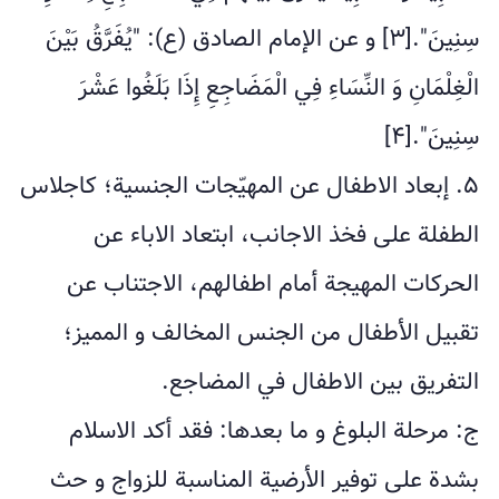
سِنِينَ".[۳] و عن الإمام الصادق (ع): "يُفَرَّقُ بَيْنَ
الْغِلْمَانِ وَ النِّسَاءِ فِي الْمَضَاجِعِ إِذَا بَلَغُوا عَشْرَ
سِنِينَ".[۴]
۵. إبعاد الاطفال عن المهيّجات الجنسية؛ كاجلاس
الطفلة على فخذ الاجانب، ابتعاد الاباء عن
الحركات المهيجة أمام اطفالهم، الاجتناب عن
تقبيل الأطفال من الجنس المخالف و المميز؛
التفريق بين الاطفال في المضاجع.
ج: مرحلة البلوغ و ما بعدها: فقد أكد الاسلام
بشدة على توفير الأرضية المناسبة للزواج و حث