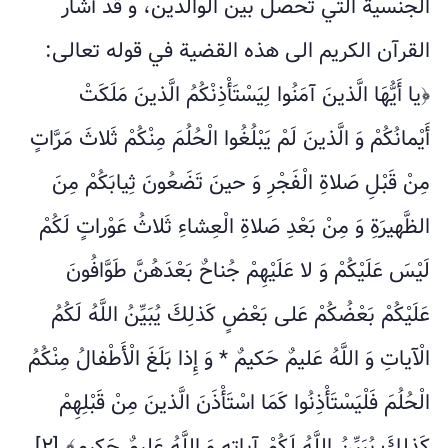
الجنسية التي تحصل بين الوالدين، و قد أشار
القرآن الكريم الى هذه القضية في قوله تعالى:
﴿يا أَيُّهَا الَّذينَ آمَنُوا لِيَسْتَأْذِنْكُمُ الَّذينَ مَلَكَتْ
أَيْمانُكُمْ وَ الَّذينَ لَمْ يَبْلُغُوا الْحُلُمَ مِنْكُمْ ثَلاثَ مَرَّاتٍ
مِنْ قَبْلِ صَلاةِ الْفَجْرِ وَ حينَ تَضَعُونَ ثِيابَكُمْ مِنَ
الظَّهيرَةِ وَ مِنْ بَعْدِ صَلاةِ الْعِشاءِ ثَلاثُ عَوْراتٍ لَكُمْ
لَيْسَ عَلَيْكُمْ وَ لا عَلَيْهِمْ جُناحٌ بَعْدَهُنَّ طَوَّافُونَ
عَلَيْكُمْ بَعْضُكُمْ عَلى‏ بَعْضٍ كَذلِكَ يُبَيِّنُ اللَّهُ لَكُمُ
الْآياتِ وَ اللَّهُ عَليمٌ حَكيمٌ * وَ إِذا بَلَغَ الْأَطْفالُ مِنْكُمُ
الْحُلُمَ فَلْيَسْتَأْذِنُوا كَمَا اسْتَأْذَنَ الَّذينَ مِنْ قَبْلِهِمْ
كَذلِكَ يُبَيِّنُ اللَّهُ لَكُمْ آياتِهِ وَ اللَّهُ عَليمٌ حَكيم‏﴾.[٢]