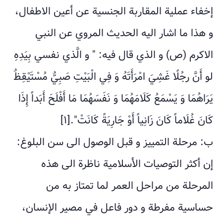
إخفاء عملية المقاربة الجنسية عن أعين الاطفال،
و هذا ما اشار اليه الحديث المروي عن النبي
الاكرم (ص) و الذي قال فيه: " و الَّذي نفسي بِيَدِهِ
لو أَنَّ رجُلًا غَشِيَ امْرَأَتَهُ وَ فِي الْبَيْتِ صَبِيٌّ مُسْتَيْقِظٌ
يَرَاهُمَا وَ يَسْمَعُ كَلَامَهُمَا وَ نَفَسَهُمَا مَا أَفْلَحَ أَبَداً إِذَا
كَانَ غُلَاماً كَانَ زَانِياً أَوْ جَارِيَةً كَانَتْ".[۱]
ب: مرحلة التمييز و قبل الوصول الى سن البلوغ:
إن أكثر التوصيات الأسلامية ناظرة الى هذه
المرحلة من مراحل العمر لما تمتاز به من
حساسية مفرطة و دور فاعل في مصير الإنسان،